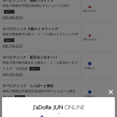
ロペピクニック 相鉄ジョイナス
神奈川県横浜市西区南幸町1-5-1ジョイナスB1F
045-290-8533
ロペピクニック 大船ルミネウィング
神奈川県鎌倉市大船１－４－１大船ルミネウィング4F
046-748-5157
ロペピクニック 新百合ヶ丘オーパ
神奈川県川崎市麻生区上麻生１－１－１新百合ヶ丘Ｏ
ＰＡ1F・122区画
044-951-9181
ロペピクニック ららぽーと横浜
神奈川県横浜市都筑区池辺町4035-1ららぽーと横浜
2F 258
045-933-3152
ROPE PICNIC・VIS・Junred ジ アウトレット湘