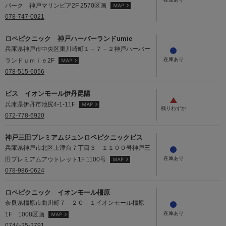
パーク 神戸マリンピア2F 2570区画
078-747-0021
ロペピクニック 神戸ハーバーランドumie
兵庫県神戸市中央区東川崎町１－７－２神戸ハーバー
ランドｕｍｉｅ2F
078-515-6056
ビス イオンモール伊丹昆陽
兵庫県伊丹市池尻4-1-11F
072-778-6920
神戸三田プレミアムジュンロペピクニックビス
兵庫県神戸市北区上津台７丁目３ １１００号神戸三
田プレミアムアウトレット1F 1100号
078-986-0624
ロペピクニック イオンモール橿原
奈良県橿原市曲川町７－２０－１イオンモール橿原
1F 1008区画
0744-25-2791