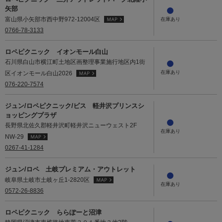
矢部
富山県小矢部市西中野972-12004区
0766-78-3133
ロペピクニック イオンモール白山
石川県白山市横江町土地区画整理事業施行地区内1街
区イオンモール白山2026
076-220-7574
ジュン/ロペピクニック/ビス 軽井沢プリンスシ
ョッピングプラザ
長野県北佐久郡軽井沢町軽井沢ニューウェスト2F
NW-29
0267-41-1284
ジュン/ロペ 土岐プレミアム・アウトレット
岐阜県土岐市土岐ヶ丘1-2820区
0572-26-8836
ロペピクニック ららぽーと沼津