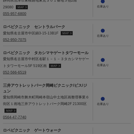
静岡県沼津市東椎路地東荒３０１番地３他2階
29080
055-957-6800
ロペピクニック セントラルパーク
愛知県名古屋市中区錦3-15-13B1F
052-950-7075
ロペピクニック タカシマヤゲートタワーモール
愛知県名古屋市中村区名駅１－１－３タカシマヤゲー
トタワーモール5F 519区画
052-566-6519
三井アウトレットパーク岡崎ピクニック/ビス/ジ
ュン
愛知県岡崎市舞木町岡崎本宿山中土地区画整理事業６
街区１画地三井アウトレットパーク岡崎2F 21300区
0564-47-7740
ロペピクニック ゲートウォーク