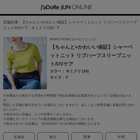
店舗在庫 - 【ちゃんと+かわいい保証】シャーベットニット リブハーフスリーブ
ニット/UVケア - キミドリ (34) - F
ROPÉ PICNIC (ロペピクニック)
【ちゃんと+かわいい保証】シャーベ
ットニット リブハーフスリーブニッ
ト/UVケア
カラー： キミドリ (34)
サイズ： F
※在庫ありの表示でも売切れや時間差で他のお客様のお取置き分となっている場合がありま
す。
閉店した店舗が表示されている場合もございますので、詳しくはご利用店舗に直接お問い合わ
せください。
※表示のない店舗は、ただ今在庫がございません。
※店舗とオンラインストアの販売価格は異なる場合がございます。
※表示されている在庫は、 2026/08/07 16:14 時点の情報となります。
北海道
東北
関東
中部