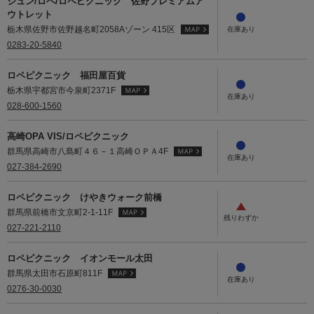
ジュン/ロペ/ロペピクニック 佐野プレミアムア
ウトレット
栃木県佐野市佐野越名町2058Aゾーン 415区
0283-20-5840
ロペピクニック 福田屋百貨
栃木県宇都宮市今泉町2371F
028-600-1560
高崎OPA VIS/ロペピクニック
群馬県高崎市八島町４６－１高崎ＯＰＡ4F
027-384-2690
ロペピクニック けやきウォーク前橋
群馬県前橋市文京町2-1-11F
027-221-2110
ロペピクニック イオンモール太田
群馬県太田市石原町811F
0276-30-0030