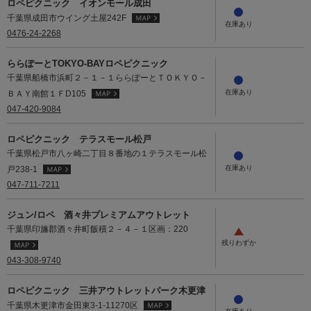
ロペピクニック イオンモール成田
千葉県成田市ウイング土屋242F
0476-24-2268
ららぽーとTOKYO-BAYロペピクニック
千葉県船橋市浜町２－１－１ららぽーとＴＯＫＹＯ－
ＢＡＹ南館１ＦD105
047-420-9084
ロペピクニック テラスモール松戸
千葉県松戸市八ヶ崎二丁目８番地の１テラスモール松
戸238-1
047-711-7211
ジュン/ロペ 酒々井プレミアムアウトレット
千葉県印旛郡酒々井町飯積２－４－１区画：220
043-308-9740
ロペピクニック 三井アウトレットパーク木更津
千葉県木更津市金田東3-1-11270区