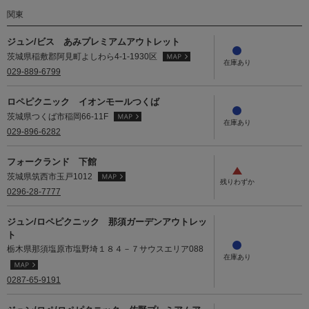
関東
ジュン/ビス あみプレミアムアウトレット
茨城県稲敷郡阿見町よしわら4-1-1930区
029-889-6799
ロペピクニック イオンモールつくば
茨城県つくば市稲岡66-11F
029-896-6282
フォークランド 下館
茨城県筑西市玉戸1012
0296-28-7777
ジュン/ロペピクニック 那須ガーデンアウトレッ
ト
栃木県那須塩原市塩野埼１８４－７サウスエリア088
0287-65-9191