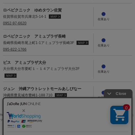
ロペピクニック ゆめタウン佐賀
佐賀県佐賀市兵庫北5-14-1
0952-97-6620
ロペピクニック アミュプラザ長崎
長崎県長崎市尾上町1-1アミュプラザ長崎3F
095-822-1766
ビス アミュプラザ大分
大分県大分市要町１－１４アミュプラザ大分2F
ジュン 沖縄アウトレットモールあしびなー
沖縄県豊見城市豊崎1-188 710
098-891-7220
TOP
>
ROPÉ PICNIC
>
トップス
>
ニット/セーター
>
【ちゃんと+かわいい保証】シャーベットニ
ット リブハーフスリーブニット/UVケア
> 店舗在庫