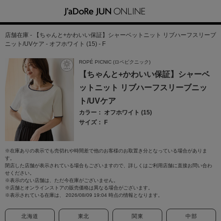
店舗在庫 - 【ちゃんと+かわいい保証】シャーベットニット リブハーフスリーブ
ニット/UVケア - オフホワイト (15) - F
ROPÉ PICNIC (ロペピクニック)
【ちゃんと+かわいい保証】シャーベ
ットニット リブハーフスリーブニッ
ト/UVケア
カラー： オフホワイト (15)
サイズ： F
※在庫ありの表示でも売切れや時間差で他のお客様のお取置き分となっている場合がありま
す。
閉店した店舗が表示されている場合もございますので、詳しくはご利用店舗に直接お問い合わ
せください。
※表示のない店舗は、ただ今在庫がございません。
※店舗とオンラインストアの販売価格は異なる場合がございます。
※表示されている在庫は、 2026/08/09 19:04 時点の情報となります。
北海道
東北
関東
中部