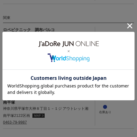
関東
ロペピクニック 調布パルコ
東京都調布市小鳥町１－３８－１調布パルコ1F
042-441-6508
ロペピクニック 東京ドームシティ ラクーア
東京都文京区春日１－１－１ラクーアビル３F
03-5689-5727
ROPE PICNIC・VIS・Junred ジ アウトレット湘
南平塚
神奈川県平塚市大神８丁目１－１ジ アウトレット湘
南平塚2122区画
0463-79-9987