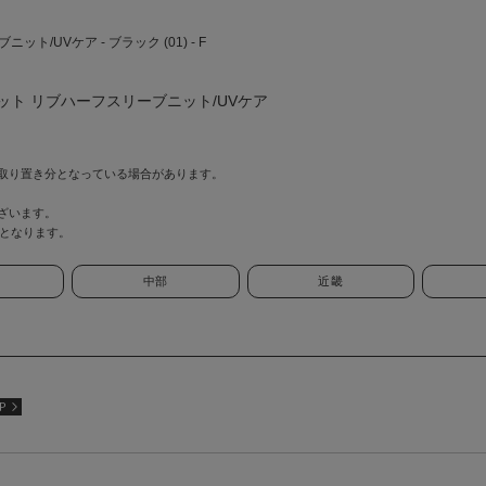
UVケア - ブラック (01) - F
ト リブハーフスリーブニット/UVケア
取り置き分となっている場合があります。
ざいます。
情報となります。
中部
近畿