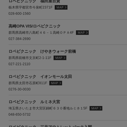
ロペピクニック 福田屋百貨
栃木県宇都宮市今泉町2371F
028-600-1560
高崎OPA VIS/ロペピクニック
群馬県高崎市八島町４６－１高崎ＯＰＡ4F
027-384-2690
ロペピクニック けやきウォーク前橋
群馬県前橋市文京町2-1-11F
027-221-2110
ロペピクニック イオンモール太田
群馬県太田市石原町811F
0276-30-0030
ロペピクニック ルミネ大宮
埼玉県さいたま市大宮区錦町６３０番地ルミネ１5F
048-650-5732