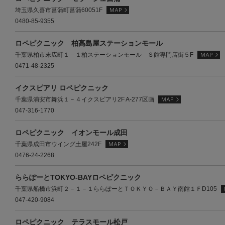
埼玉県久喜市菖蒲町菖蒲60051F
0480-85-9355
ロペピクニック 柏髙島屋ステーションモール
千葉県柏市末広町１－１柏ステーションモール Ｓ館専門店街５F
0471-48-2325
イクスピアリ ロペピクニック
千葉県浦安市舞浜１－４イクスピアリ2F A-277区画
047-316-1770
ロペピクニック イオンモール成田
千葉県成田市ウイング土屋242F
0476-24-2268
ららぽーとTOKYO-BAYロペピクニック
千葉県船橋市浜町２－１－１ららぽーとＴＯＫＹＯ－ＢＡＹ南館１ＦD105
047-420-9084
ロペピクニック テラスモール松戸