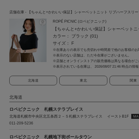
店舗在庫 - 【ちゃんと+かわいい保証】シャーベットニット リブハーフスリーブニット/
ROPÉ PICNIC (ロペピクニック)
【ちゃんと+かわいい保証】シャーベットニッ
カラー： ブラック (01)
サイズ： F
※在庫ありの表示でも売切れや時間差で他のお客様のお
※表示のない店舗は、ただ今在庫がございません。
※店舗とオンラインストアの販売価格は異なる場合がご
※表示されている在庫は、 2026/08/07 21:46 時点の
北海道
東北
関東
北海道
ロペピクニック 札幌ステラプレイス
北海道札幌市中央区北五条西２－５札幌ステラプレイス イーストB1F
011-209-5236
ロペピクニック 札幌地下街ポールタウン