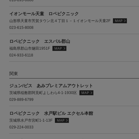
018-893-6686
イオンモール天童 ロペピクニック
山形県天童市芳賀タウン北４丁目１－１イオンモール天童2F
023-615-8008
ロペピクニック エスパル郡山
福島県郡山市燧田1951F
024-933-6118
関東
ジュン/ビス あみプレミアムアウトレット
茨城県稲敷郡阿見町よしわら4-1-1930区
029-889-6799
ロペピクニック 水戸駅ビル エクセル本館
茨城県水戸市宮町1-1-13F
029-224-0033