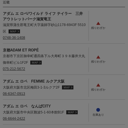
近畿
アダム エ ロペ/ワイルド ライフ テイラー 三井
アウトレットパーク滋賀竜王
滋賀県蒲生郡竜王町大字薬師字砂山1178-6943F 5510
区
0748-36-1408
京都ADAM ET ROPÉ
京都市下京区御幸町通四条下ル大寿町３９８藤井大丸
御幸町ビル1F2F
075-212-5672
アダム エ ロペ FEMME ルクア大阪
大阪府大阪市北区梅田3-1-3ルクア2F
06-6347-0913
アダム エ ロペ なんばCITY
大阪府大阪市中央区難波5-1-60本館B1F
06-6644-2422