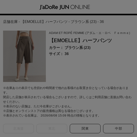
店舗在庫 - 【EMOELLE】ハーフパンツ - ブラウン系 (23) - 36
ADAM ET ROPÉ FEMME (アダム・エ・ロペ Ｆｅｍｍｅ)
【EMOELLE】ハーフパンツ
カラー： ブラウン系 (23)
サイズ： 36
※在庫ありの表示でも売切れや時間差で他のお客様のお取置き分となっている場合がありま
す。
閉店した店舗が表示されている場合もございますので、詳しくはご利用店舗に直接お問い合わ
せください。
※表示のない店舗は、ただ今在庫がございません。
※店舗とオンラインストアの販売価格は異なる場合がございます。
※表示されている在庫は、 2026/08/08 15:09 時点の情報となります。
北海道
東北
関東
中部