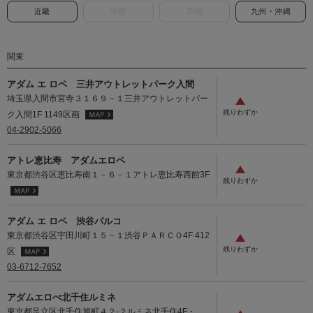
近畿
中国
四国
九州・沖縄
関東
アダム エ ロペ 三井アウトレットパーク入間
埼玉県入間市宮寺３１６９－１三井アウトレットパー
ク入間1F 1149区画
04-2902-5066
アトレ恵比寿 アダムエロペ
東京都渋谷区恵比寿南１－６－１アトレ恵比寿西館3F
アダム エ ロペ 渋谷パルコ
東京都渋谷区宇田川町１５－１渋谷ＰＡＲＣＯ4F 412
区
03-6712-7652
アダムエロぺ北千住ルミネ
東京都足立区北千住旭町４２‐２ルミネ北千住4F・