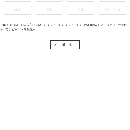
近畿
中国
四国
九州・沖縄
TOP
>
ADAM ET ROPÉ FEMME
>
ワンピース
>
ワンピース
>
【WEB限定】ハーフスリーブポロシ
ャツワンピース
> 店舗在庫
閉じる