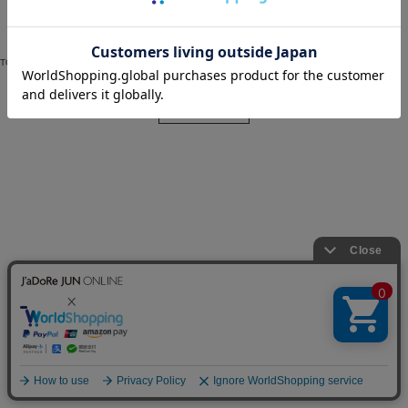
近畿
中国
四国
九州・沖縄
TOP
>
JAYRO
>
スカート
>
スカート
>
ビンテージサテン消しプリーツスカート
> 店舗在庫
閉じる