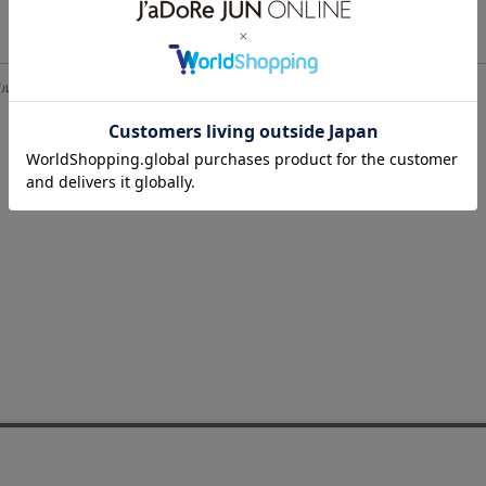
ルオーバー/UV・吸水速乾・接触冷感
> 店舗在庫
閉じる