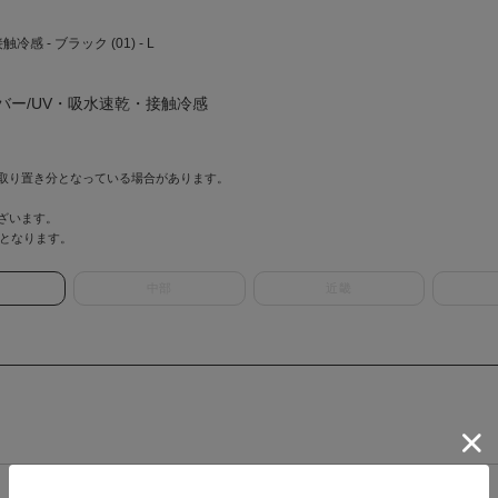
- ブラック (01) - L
バー/UV・吸水速乾・接触冷感
取り置き分となっている場合があります。
ざいます。
情報となります。
中部
近畿