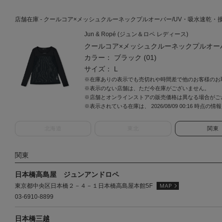
店舗在庫 - クールコア×メッシュクルーネックプルオーバー/UV・吸水速乾・接触冷感 
Jun & Ropé (ジュン＆ロペ レディース)
クールコア×メッシュクルーネックプルオー
カラー： ブラック (01)
サイズ： L
※在庫ありの表示でも売切れや時間差で他のお客様のお
※表示のない店舗は、ただ今在庫がございません。
※店舗とオンラインストアの販売価格は異なる場合がご
※表示されている在庫は、 2026/08/09 00:16 時点の
北海道
東北
関東
関東
日本橋高島屋 ジュンアンドロペ
東京都中央区日本橋２－４－１日本橋高島屋本館5F
03-6910-8899
日本橋三越