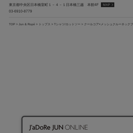
東京都中央区日本橋室町１－４－１日本橋三越 本館4F
03-6910-8779
TOP
>
Jun & Ropé
>
トップス
>
Tシャツ/カットソー
>
クールコア×メッシュクルーネックプ