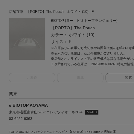
店舗在庫 - 【PORTO】The Pouch - ホワイト (10) - F
BIOTOP (ヨー ビオトープランジェリー)
【PORTO】The Pouch
カラー： ホワイト (10)
サイズ： F
※在庫ありの表示でも売切れや時間差で他のお客様のお
※表示のない店舗は、ただ今在庫がございません。
※店舗とオンラインストアの販売価格は異なる場合がご
※表示されている在庫は、 2026/08/07 06:43 時点の
北海道
東北
関東
関東
ё BIOTOP AOYAMA
東京都港区南青山6-1-3コレッツィオーネ2F-4
03-6452-6363
TOP
>
BIOTOP
>
バッグ
>
ハンドバッグ
>
【PORTO】The Pouch
> 店舗在庫