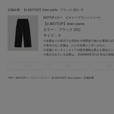
店舗在庫 - 【ё BIOTOP】linen pants - ブラック (01) - 0
BIOTOP (ヨー ビオトープランジェリー)
【ё BIOTOP】linen pants
カラー： ブラック (01)
サイズ： 0
※在庫ありの表示でも売切れや時間差で他のお客様のお
※表示のない店舗は、ただ今在庫がございません。
※店舗とオンラインストアの販売価格は異なる場合がご
※表示されている在庫は、 2026/08/08 20:12 時点の
北海道
東北
関東
TOP
>
BIOTOP
>
パンツ
>
パンツ
>
【ё BIOTOP】linen pants
> 店舗在庫