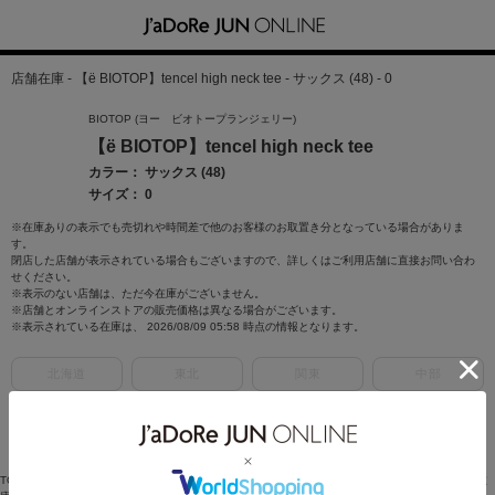
店舗在庫 - 【ё BIOTOP】tencel high neck tee - サックス (48) - 0
BIOTOP (ヨー ビオトープランジェリー)
【ё BIOTOP】tencel high neck tee
カラー： サックス (48)
サイズ： 0
※在庫ありの表示でも売切れや時間差で他のお客様のお取置き分となっている場合がありま
す。
閉店した店舗が表示されている場合もございますので、詳しくはご利用店舗に直接お問い合わ
せください。
※表示のない店舗は、ただ今在庫がございません。
※店舗とオンラインストアの販売価格は異なる場合がございます。
※表示されている在庫は、 2026/08/09 05:58 時点の情報となります。
北海道
東北
関東
中部
近畿
中国
四国
九州・沖縄
TOP
>
BIOTOP
>
トップス
>
Tシャツ/カットソー
>
【ё BIOTOP】tencel high neck tee
> 店舗在