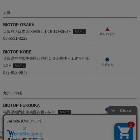
近畿
BIOTOP OSAKA
大阪府大阪市西区南堀江1-16-11F/2F/4F
06-6531-8223
BIOTOP KOBE
兵庫県神戸市中央区江戸町１０３番地－１建泰ビル
1/2F
078-958-6977
九州・沖縄
BIOTOP FUKUOKA
福岡県福岡市中央区赤坂2-6-30
092-751-7061
TOP
>
BIOTOP
>
トップス
>
Tシャツ/カットソー
>
【ё BIOTOP】tencel high neck tee
> 店舗在
庫