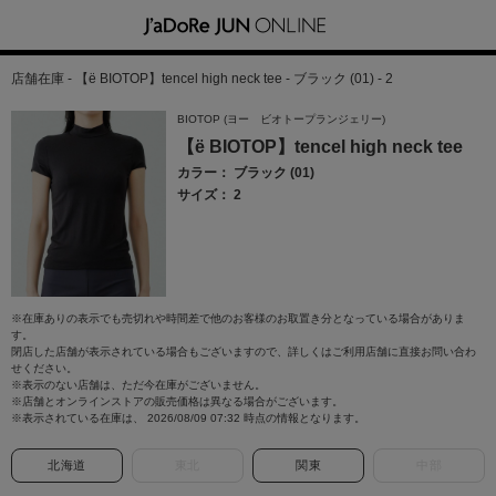
店舗在庫 - 【ё BIOTOP】tencel high neck tee - ブラック (01) - 2
BIOTOP (ヨー ビオトープランジェリー)
【ё BIOTOP】tencel high neck tee
カラー： ブラック (01)
サイズ： 2
※在庫ありの表示でも売切れや時間差で他のお客様のお取置き分となっている場合がありま
す。
閉店した店舗が表示されている場合もございますので、詳しくはご利用店舗に直接お問い合わ
せください。
※表示のない店舗は、ただ今在庫がございません。
※店舗とオンラインストアの販売価格は異なる場合がございます。
※表示されている在庫は、 2026/08/09 07:32 時点の情報となります。
北海道
東北
関東
中部