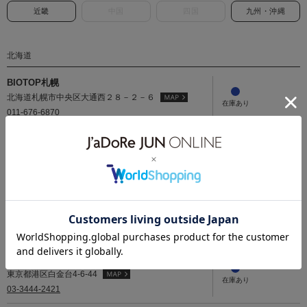
近畿
中国
四国
九州・沖縄
北海道
BIOTOP札幌
北海道札幌市中央区大通西２８－２－６
011-676-6870
関東
ё BIOTOP AOYAMA
東京都港区南青山6-1-3コレッツィオーネ2F-4
03-6452-6363
BIOTOP SHIROKANEDAI
東京都港区白金台4-6-44
03-3444-2421