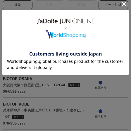
近畿
中国
四国
九州・沖縄
北海道
BIOTOP札幌
北海道札幌市中央区大通西２８－２－６
011-676-6870
近畿
BIOTOP OSAKA
大阪府大阪市西区南堀江1-16-11F/2F/4F
06-6531-8223
BIOTOP KOBE
兵庫県神戸市中央区江戸町１０３番地－１建泰ビル
1/2F
078-958-6977