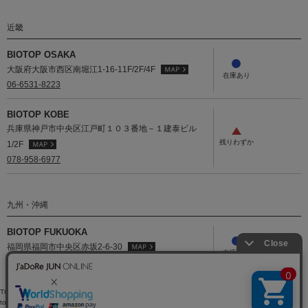
近畿
BIOTOP OSAKA
大阪府大阪市西区南堀江1-16-11F/2F/4F
06-6531-8223
BIOTOP KOBE
兵庫県神戸市中央区江戸町１０３番地－１建泰ビル
1/2F
078-958-6977
九州・沖縄
BIOTOP FUKUOKA
福岡県福岡市中央区赤坂2-6-30
092-751-7061
TOP
>
BIOTOP
>
アンダーウェア
>
その他アンダーウエア/インナー
>
【ё BIOTOP】V neck bra
top
> 店舗在庫