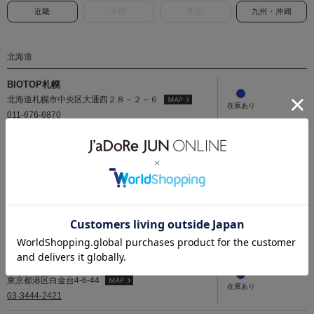
近畿
中国
四国
九州・沖縄
北海道
BIOTOP札幌
北海道札幌市中央区大通西２８－２－６
011-676-6870
関東
ё BIOTOP AOYAMA
東京都港区南青山6-1-3コレッツィオーネ2F-4
03-6452-6363
BIOTOP SHIROKANEDAI
東京都港区白金台4-6-44
03-3444-2421