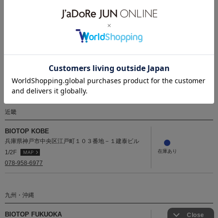
近畿
中国
四国
九州・沖縄
関東
BIOTOP SHIROKANEDAI
東京都港区白金台4-6-44
03-3444-2421
近畿
BIOTOP KOBE
兵庫県神戸市中央区江戸町１０３番地－１建泰ビル
1/2F
078-958-6977
九州・沖縄
BIOTOP FUKUOKA