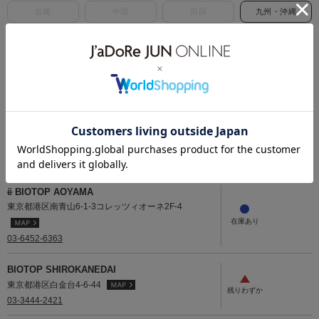
近畿
中国
四国
九州・沖縄
北海道
BIOTOP札幌
北海道札幌市中央区大通西２８－２－６
011-676-6870
関東
ё BIOTOP AOYAMA
東京都港区南青山6-1-3コレッツィオーネ2F-4
03-6452-6363
BIOTOP SHIROKANEDAI
東京都港区白金台4-6-44
03-3444-2421