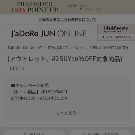
地震の影響による配送遅延について
新しいキレイと出合うために。
J'aDoRe JUN ONLINE（ジャドール ジュ
ン オンライン）
J'aDoRe JUN ONLINE
商品検索 (アウトレット、#2BUY10%OFF対象商品)
(アウトレット、#2BUY10%OFF対象商品)
(4551)
■キャンペーン期間
【セール商品】2BUY10%OFF
8/7(金)12:00～8/12(水)11:59
【10Culture】2BUY10%OFF
もっと見る
8/6(木)12:00～8/16(日)23:59
※10Culture商品は、2BUY10%OFF対象の10Culture商品
絞り込む
並び順・表示設定