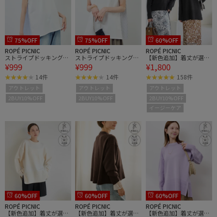
75%OFF
75%OFF
60%OFF
ROPÉ PICNIC
ROPÉ PICNIC
ROPÉ PICNIC
ストライプドッキングフ
ストライプドッキングフ
【新色追加】着丈が選べ
¥999
¥999
¥1,800
レンチスリーブプルオー
レンチスリーブプルオー
るクルーネックサイドス
バー
バー
リットニットプルオーバ
14件
14件
158件
ー/イージーケア
アウトレット
アウトレット
アウトレット
2BUY10%OFF
2BUY10%OFF
2BUY10%OFF
イージーケア
60%OFF
60%OFF
60%OFF
ROPÉ PICNIC
ROPÉ PICNIC
ROPÉ PICNIC
【新色追加】着丈が選べ
【新色追加】着丈が選べ
【新色追加】着丈が選べ