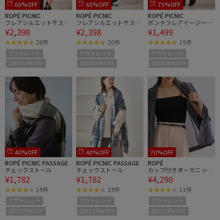
60%OFF
60%OFF
75%OFF
ROPÉ PICNIC
ROPÉ PICNIC
ROPÉ PICNIC
フレアシルエットサスペ
フレアシルエットサスペ
ポンチフレアイージース
¥2,398
¥2,398
¥1,499
ンダー付きパンツ
ンダー付きパンツ
カート/セットアップ対
応
20件
20件
15件
アウトレット
アウトレット
アウトレット
2BUY10%OFF
2BUY10%OFF
2BUY10%OFF
40%OFF
40%OFF
70%OFF
ROPÉ PICNIC PASSAGE
ROPÉ PICNIC PASSAGE
ROPÉ
チェックストール
チェックストール
カップ付きオーガニック
¥1,782
¥1,782
¥4,290
コットンキャミソール/
洗える
19件
19件
11件
アウトレット
アウトレット
アウトレット
2BUY10%OFF
2BUY10%OFF
2BUY10%OFF