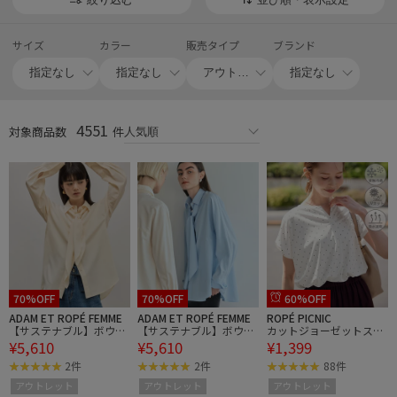
との2点購入の場合のみ10%OFFされた金額が表示されま
す。
※対象商品を2点以上カートに追加いただくと、お会計時に
サイズ
カラー
販売タイプ
ブランド
10%OFFされた金額が表示されます。
（スマートフォンでのご購入の場合は、「ご購入手続き
へ」→「注文サマリー」から金額詳細をご確認いただけま
す。）
4551
※対象商品2点以上と、対象外商品を同じカートに追加され
対象商品数
件
た場合、10％OFFは対象商品にのみ適用されます。
※その他クーポンコード・割引施策の併用は不可となりま
す。
70%OFF
70%OFF
60%OFF
ADAM ET ROPÉ FEMME
ADAM ET ROPÉ FEMME
ROPÉ PICNIC
【サステナブル】ボウタ
【サステナブル】ボウタ
カットジョーゼットスキ
¥5,610
¥5,610
¥1,399
イシャツ
イシャツ
ッパートップス
2件
2件
88件
アウトレット
アウトレット
アウトレット