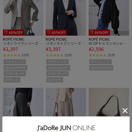
60%OFF
60%OFF
60%OFF
ROPÉ PICNIC
ROPÉ PICNIC
ROPÉ PICNIC
リネンライクシリーズ ド
リネンライクシリーズ ド
W-ZIPドルマンカットカ
¥3,397
¥3,397
¥2,596
ライタッチノーラペルジ
ライタッチノーラペルジ
ーディガン
ャケット/UVカット
ャケット/UVカット
59件
59件
30件
アウトレット
アウトレット
アウトレット
2BUY10%OFF
2BUY10%OFF
2BUY10%OFF
ドライタッチ
ドライタッチ
UVカット
UVカット