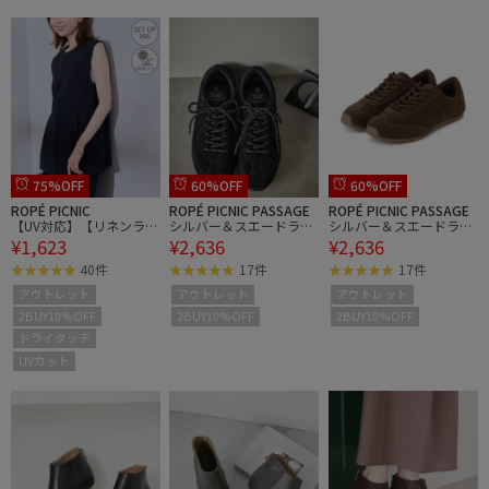
75%OFF
60%OFF
60%OFF
ROPÉ PICNIC
ROPÉ PICNIC PASSAGE
ROPÉ PICNIC PASSAGE
【UV対応】【リネンライ
シルバー＆スエードライ
シルバー＆スエードライ
¥1,623
¥2,636
¥2,636
ク・シリーズ】ペプラム
クフラットスニーカー
クフラットスニーカー
ジレベスト/通勤・セッ
40件
17件
17件
トアップ対応
アウトレット
アウトレット
アウトレット
2BUY10%OFF
2BUY10%OFF
2BUY10%OFF
ドライタッチ
UVカット