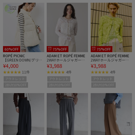
60%OFF
75%OFF
75%OFF
ROPÉ PICNIC
ADAM ET ROPÉ FEMME
ADAM ET ROPÉ FEMME
【GREEN DOWN/グリー
2WAYホールジャガード
2WAYホールジャガード
¥4,000
¥3,988
¥3,988
ンダウン】ペプラムダウ
トップス
トップス
ンベスト
11件
4件
4件
アウトレット
アウトレット
アウトレット
2BUY10%OFF
2BUY10%OFF
2BUY10%OFF