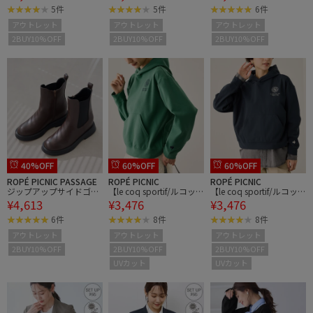
5件
5件
6件
アウトレット
アウトレット
アウトレット
2BUY10%OFF
2BUY10%OFF
2BUY10%OFF
40%OFF
60%OFF
60%OFF
ROPÉ PICNIC PASSAGE
ROPÉ PICNIC
ROPÉ PICNIC
ジップアップサイドゴア
【le coq sportif/ルコッ
【le coq sportif/ルコッ
¥4,613
¥3,476
¥3,476
ショートブーツ
クスポルティフ】防風リ
クスポルティフ】防風リ
ブニットフーディースウ
ブニットフーディースウ
6件
8件
8件
ェット/UVカット
ェット/UVカット
アウトレット
アウトレット
アウトレット
2BUY10%OFF
2BUY10%OFF
2BUY10%OFF
UVカット
UVカット