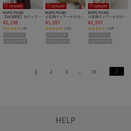
75%OFF
60%OFF
60%OFF
ROPÉ PICNIC
ROPÉ PICNIC
ROPÉ PICNIC
【WEB限定】Wジップシ
小花柄ティアードゼロス
小花柄ティアードゼロス
¥2,198
¥1,597
¥1,597
ャギーニットブルゾン
リーブブラウス
リーブブラウス
1件
18件
18件
アウトレット
アウトレット
アウトレット
2BUY10%OFF
2BUY10%OFF
2BUY10%OFF
1
2
3
76
HELP