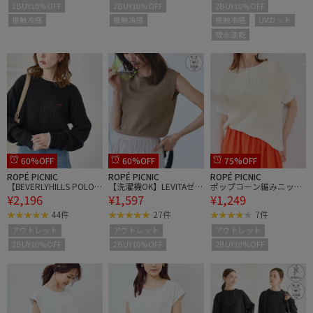
2BUY10%OFF
2BUY10%OFF
2BUY10%OFF
接触冷感
接触冷感
接触冷感
UVカット
吸水速乾
60%OFF
60%OFF
75%OFF
ROPÉ PICNIC
ROPÉ PICNIC
ROPÉ PICNIC
【BEVERLYHILLS POLO C
【洗濯機OK】LEVITAゼロ
ポップコーン編みニット
¥2,196
¥1,597
¥1,249
LUB・WEB限定】ケーブ
スリーブサマーニットプ
ベスト
ル編みクロップドニット
ルオーバー
44件
27件
7件
プルオーバー
アウトレット
アウトレット
アウトレット
2BUY10%OFF
2BUY10%OFF
2BUY10%OFF