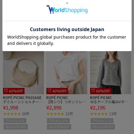
60%OFF
60%OFF
60%OFF
ROPÉ PICNIC
ROPÉ PICNIC
ROPÉ PICNIC PASSAGE
千鳥レースマーメイドス
千鳥レースマーメイドス
デミルーンショルダーバ
¥2,596
¥2,596
¥1,998
カード
カード
ッグ
18件
18件
20件
アウトレット
アウトレット
アウトレット
2BUY10%OFF
2BUY10%OFF
2BUY10%OFF
60%OFF
40%OFF
60%OFF
ROPÉ PICNIC PASSAGE
ROPÉ PICNIC
ROPÉ PICNIC
デミルーンショルダーバ
【防シワ】リボンフレン
ゆるケーブル編みVネッ
¥1,998
¥2,996
¥2,196
ッグ
チスリーブシャツ
クニット
20件
22件
13件
アウトレット
アウトレット
アウトレット
2BUY10%OFF
2BUY10%OFF
2BUY10%OFF