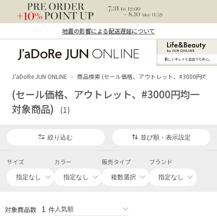
地震の影響による配送遅延について
新しいキレイと出合うために。
J'aDoRe JUN ONLINE（ジャドール ジュ
ン オンライン）
J'aDoRe JUN ONLINE
商品検索 (セール価格、アウトレット、#3000円均一
(セール価格、アウトレット、#3000円均一
対象商品)
(1)
絞り込む
並び順・表示設定
サイズ
カラー
販売タイプ
ブランド
1
対象商品数
件