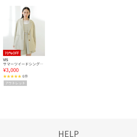
70%OFF
VIS
サマーツイードシングル
¥3,000
ジャケット
6件
アウトレット
HELP