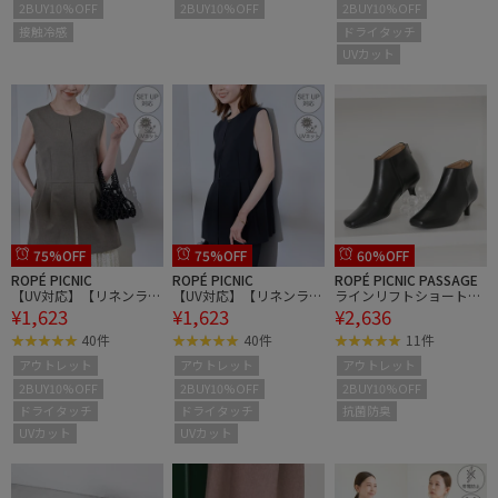
2BUY10%OFF
2BUY10%OFF
2BUY10%OFF
接触冷感
ドライタッチ
UVカット
75%OFF
75%OFF
60%OFF
ROPÉ PICNIC
ROPÉ PICNIC
ROPÉ PICNIC PASSAGE
【UV対応】【リネンライ
【UV対応】【リネンライ
ラインリフトショートブ
¥1,623
¥1,623
¥2,636
ク・シリーズ】ペプラム
ク・シリーズ】ペプラム
ーツ
ジレベスト/通勤・セッ
ジレベスト/通勤・セッ
40件
40件
11件
トアップ対応
トアップ対応
アウトレット
アウトレット
アウトレット
2BUY10%OFF
2BUY10%OFF
2BUY10%OFF
ドライタッチ
ドライタッチ
抗菌防臭
UVカット
UVカット