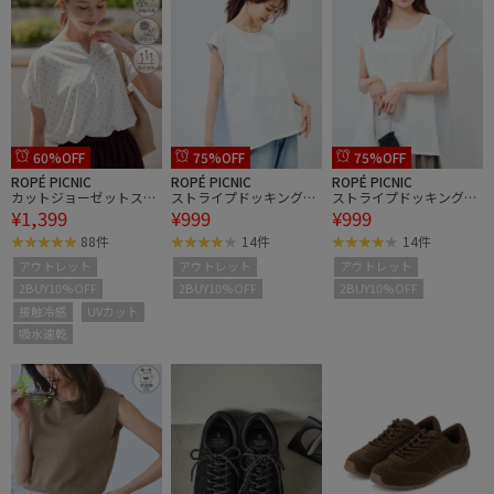
60%OFF
75%OFF
75%OFF
ROPÉ PICNIC
ROPÉ PICNIC
ROPÉ PICNIC
カットジョーゼットスキ
ストライプドッキングフ
ストライプドッキングフ
¥1,399
¥999
¥999
ッパートップス
レンチスリーブプルオー
レンチスリーブプルオー
バー
バー
88件
14件
14件
アウトレット
アウトレット
アウトレット
2BUY10%OFF
2BUY10%OFF
2BUY10%OFF
接触冷感
UVカット
吸水速乾