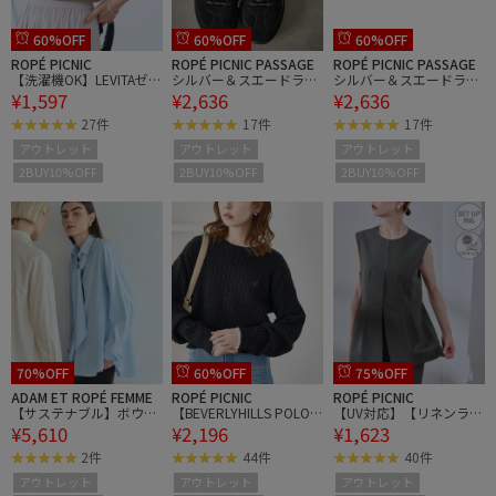
60%OFF
60%OFF
60%OFF
ROPÉ PICNIC
ROPÉ PICNIC PASSAGE
ROPÉ PICNIC PASSAGE
【洗濯機OK】LEVITAゼロ
シルバー＆スエードライ
シルバー＆スエードライ
¥1,597
¥2,636
¥2,636
スリーブサマーニットプ
クフラットスニーカー
クフラットスニーカー
ルオーバー
27件
17件
17件
アウトレット
アウトレット
アウトレット
2BUY10%OFF
2BUY10%OFF
2BUY10%OFF
70%OFF
60%OFF
75%OFF
ADAM ET ROPÉ FEMME
ROPÉ PICNIC
ROPÉ PICNIC
【サステナブル】ボウタ
【BEVERLYHILLS POLO C
【UV対応】【リネンライ
¥5,610
¥2,196
¥1,623
イシャツ
LUB・WEB限定】ケーブ
ク・シリーズ】ペプラム
ル編みクロップドニット
ジレベスト/通勤・セッ
2件
44件
40件
プルオーバー
トアップ対応
アウトレット
アウトレット
アウトレット