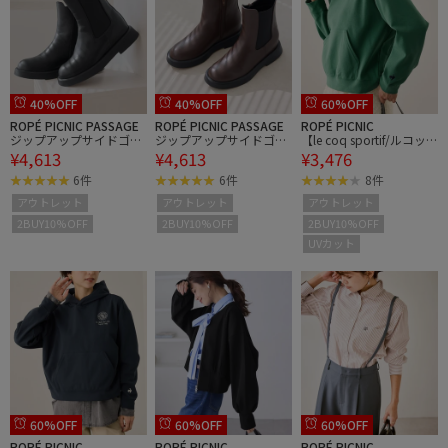
40%OFF
40%OFF
60%OFF
ROPÉ PICNIC PASSAGE
ROPÉ PICNIC PASSAGE
ROPÉ PICNIC
ジップアップサイドゴア
ジップアップサイドゴア
【le coq sportif/ルコッ
¥4,613
¥4,613
¥3,476
ショートブーツ
ショートブーツ
クスポルティフ】防風リ
ブニットフーディースウ
6件
6件
8件
ェット/UVカット
アウトレット
アウトレット
アウトレット
2BUY10%OFF
2BUY10%OFF
2BUY10%OFF
UVカット
60%OFF
60%OFF
60%OFF
ROPÉ PICNIC
ROPÉ PICNIC
ROPÉ PICNIC