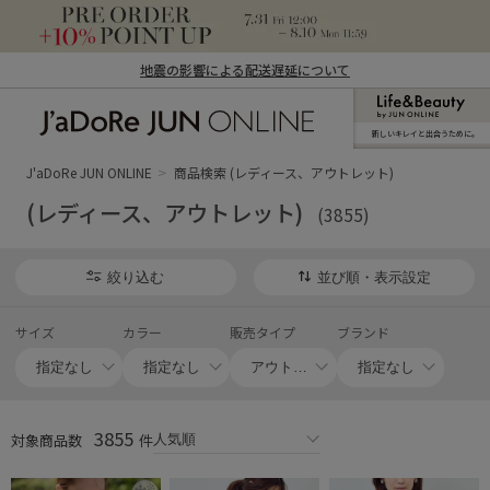
地震の影響による配送遅延について
新しいキレイと出合うために。
J'aDoRe JUN ONLINE（ジャドール ジュ
ン オンライン）
J'aDoRe JUN ONLINE
商品検索 (レディース、アウトレット)
(レディース、アウトレット)
(3855)
絞り込む
並び順・表示設定
サイズ
カラー
販売タイプ
ブランド
3855
対象商品数
件