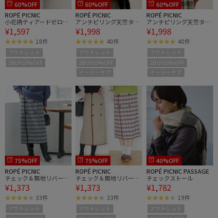
60%OFF
60%OFF
60%OFF
ROPÉ PICNIC
ROPÉ PICNIC
ROPÉ PICNIC
小花柄ティアードゼロス
アンチピリング天竺ター
アンチピリング天竺ター
¥1,597
¥1,998
¥1,998
リーブブラウス
トルネックニットプルオ
トルネックニットプルオ
ーバー/イージーケア
ーバー/イージーケア
18件
40件
40件
アウトレット
アウトレット
アウトレット
2BUY10%OFF
2BUY10%OFF
2BUY10%OFF
イージーケア
イージーケア
75%OFF
75%OFF
40%OFF
ROPÉ PICNIC
ROPÉ PICNIC
ROPÉ PICNIC PASSAGE
チェック＆無地リバーシ
チェック＆無地リバーシ
チェックストール
¥1,373
¥1,373
¥1,782
ブルスカート
ブルスカート
33件
33件
19件
アウトレット
アウトレット
アウトレット