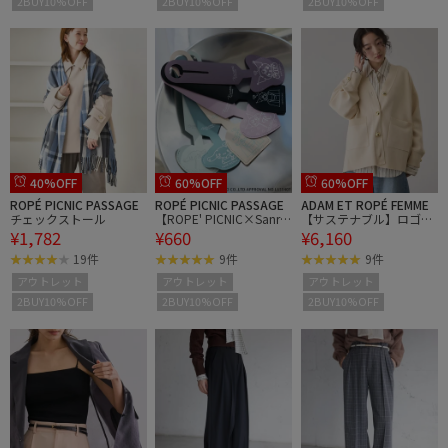
2BUY10%OFF
2BUY10%OFF
2BUY10%OFF
40%OFF
60%OFF
60%OFF
ROPÉ PICNIC PASSAGE
ROPÉ PICNIC PASSAGE
ADAM ET ROPÉ FEMME
チェックストール
【ROPE' PICNIC×Sanrio
【サステナブル】ロゴボ
¥1,782
¥660
¥6,160
characters】ランダムシ
タンミドルカーディガン
ークレットネームタグ
19件
9件
9件
アウトレット
アウトレット
アウトレット
2BUY10%OFF
2BUY10%OFF
2BUY10%OFF