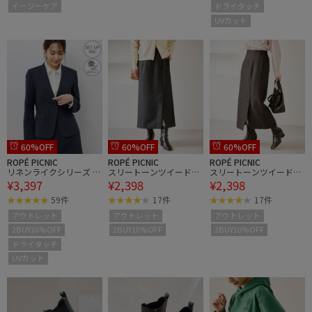
イージーケア
ドライタッチ
UVカット
60%OFF
60%OFF
60%OFF
ROPÉ PICNIC
ROPÉ PICNIC
ROPÉ PICNIC
リネンライクシリーズ ド
スリートーンツイードス
スリートーンツイードス
¥3,397
¥2,398
¥2,398
ライタッチノーラペルジ
カート/セットアップ対
カート/セットアップ対
ャケット/UVカット
応
応
59件
17件
17件
アウトレット
アウトレット
アウトレット
2BUY10%OFF
2BUY10%OFF
2BUY10%OFF
ドライタッチ
UVカット