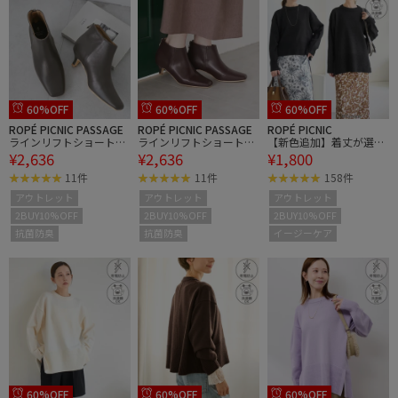
60%OFF
60%OFF
60%OFF
ROPÉ PICNIC PASSAGE
ROPÉ PICNIC PASSAGE
ROPÉ PICNIC
ラインリフトショートブ
ラインリフトショートブ
【新色追加】着丈が選べ
¥2,636
¥2,636
¥1,800
ーツ
ーツ
るクルーネックサイドス
リットニットプルオーバ
11件
11件
158件
ー/イージーケア
アウトレット
アウトレット
アウトレット
2BUY10%OFF
2BUY10%OFF
2BUY10%OFF
抗菌防臭
抗菌防臭
イージーケア
60%OFF
60%OFF
60%OFF