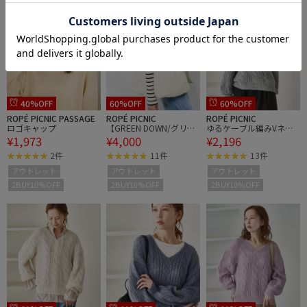
40%OFF
60%OFF
60%OFF
ROPÉ PICNIC PASSAGE
ROPÉ PICNIC
ROPÉ PICNIC
ロゴキャップ
【GREEN DOWN/グリー
ゆるケーブル編みVネッ
¥1,973
¥4,000
¥2,196
ンダウン】ペプラムダウ
クニット
ンベスト
2件
11件
13件
アウトレット
アウトレット
アウトレット
2BUY10%OFF
2BUY10%OFF
2BUY10%OFF