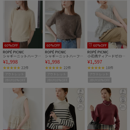
60%OFF
60%OFF
60%OFF
ROPÉ PICNIC
ROPÉ PICNIC
ROPÉ PICNIC
シャギーニットハーフス
シャギーニットハーフス
小花柄ティアードゼロス
¥1,998
¥1,998
¥1,597
リーブプルオーバー
リーブプルオーバー
リーブブラウス
22件
22件
18件
アウトレット
アウトレット
アウトレット
2BUY10%OFF
2BUY10%OFF
2BUY10%OFF