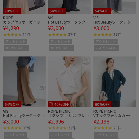
70%OFF
54%OFF
54%OFF
ROPÉ
VIS
VIS
カップ付きオーガニック
Hot Beautyツータックワ
Hot Beautyツータックワ
¥4,290
¥3,000
¥3,000
コットンキャミソール/
イドパンツ/イージーケ
イドパンツ/イージーケ
洗える
ア
ア
11件
37件
37件
アウトレット
アウトレット
アウトレット
2BUY10%OFF
2BUY10%OFF
2BUY10%OFF
54%OFF
40%OFF
60%OFF
VIS
ROPÉ PICNIC
ROPÉ PICNIC
Hot Beautyツータックワ
【防シワ】リボンフレン
Vネックフォルムカーデ
¥3,000
¥2,996
¥2,196
イドパンツ/イージーケ
チスリーブシャツ
ィガン
ア
37件
22件
28件
アウトレット
アウトレット
アウトレット