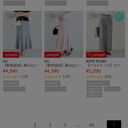
イージーケア
イージーケア
イージーケア
10%OFF
10%OFF
15%OFF
VIS
VIS
ROPÉ PICNIC
【新色追加】美easyリネ
【新色追加】美easyリネ
【ベストヒット】カナパ
¥4,940
¥4,940
¥5,096
ンライクマーメイドスカ
ンライクマーメイドスカ
ベルト付きワイドパン
ート/イージーケア・接
ート/イージーケア・接
ツ/セットアップ対応・U
53件
53件
88件
触冷感・セットアップ対
触冷感・セットアップ対
V・接触冷感
接触冷感
接触冷感
2BUY10%OFF
応
応
イージーケア
イージーケア
接触冷感
UVカット
抗菌防臭
1
2
3
42