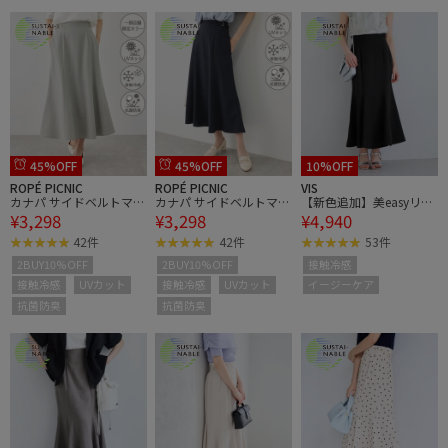
45%OFF
45%OFF
10%OFF
ROPÉ PICNIC
ROPÉ PICNIC
VIS
カナパ サイドベルトマー
カナパ サイドベルトマー
【新色追加】美easyリネ
¥3,298
¥3,298
¥4,940
メイドスカート/セット
メイドスカート/セット
ンライクマーメイドスカ
アップ対応・UV・抗菌防
アップ対応・UV・抗菌防
ート/イージーケア・接
42件
42件
53件
臭・接触冷感
臭・接触冷感
触冷感・セットアップ対
2BUY10%OFF
2BUY10%OFF
接触冷感
応
接触冷感
UVカット
接触冷感
UVカット
イージーケア
抗菌防臭
抗菌防臭