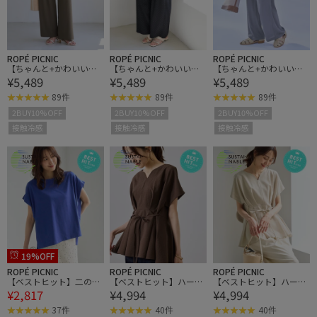
ROPÉ PICNIC
ROPÉ PICNIC
ROPÉ PICNIC
【ちゃんと+かわいい保
【ちゃんと+かわいい保
【ちゃんと+かわいい保
¥5,489
¥5,489
¥5,489
証】ジョグイージーワイ
証】ジョグイージーワイ
証】ジョグイージーワイ
ドパンツ/UVケア・防シ
ドパンツ/UVケア・防シ
ドパンツ/UVケア・防シ
89件
89件
89件
ワ・セットアップ対応
ワ・セットアップ対応
ワ・セットアップ対応
2BUY10%OFF
2BUY10%OFF
2BUY10%OFF
接触冷感
接触冷感
接触冷感
19%OFF
ROPÉ PICNIC
ROPÉ PICNIC
ROPÉ PICNIC
【ベストヒット】二の腕
【ベストヒット】ハート
【ベストヒット】ハート
¥2,817
¥4,994
¥4,994
すっきり見えカットトッ
ネックペプラムブラウ
ネックペプラムブラウ
プス/UV・接触冷感・吸
ス/接触冷感
ス/接触冷感
37件
40件
40件