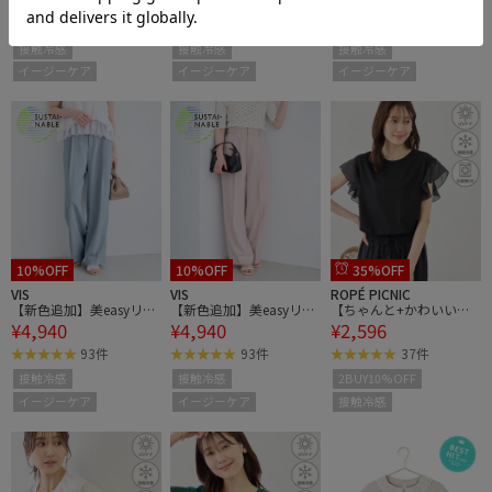
¥4,940
¥4,940
¥4,940
イージーケア・接触冷
イージーケア・接触冷
イージーケア・接触冷
93件
93件
93件
感・セットアップ対応
感・セットアップ対応
感・セットアップ対応
接触冷感
接触冷感
接触冷感
イージーケア
イージーケア
イージーケア
10%OFF
10%OFF
35%OFF
VIS
VIS
ROPÉ PICNIC
【新色追加】美easyリネ
【新色追加】美easyリネ
【ちゃんと+かわいい保
¥4,940
¥4,940
¥2,596
ンライクワイドパンツ/
ンライクワイドパンツ/
証】70シルケットシアー
イージーケア・接触冷
イージーケア・接触冷
フリルスリーブトップ
93件
93件
37件
感・セットアップ対応
感・セットアップ対応
ス/UVケア・接触冷感
接触冷感
接触冷感
2BUY10%OFF
イージーケア
イージーケア
接触冷感