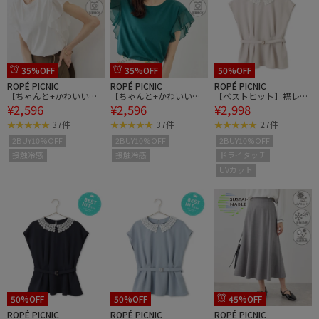
35%OFF
35%OFF
50%OFF
ROPÉ PICNIC
ROPÉ PICNIC
ROPÉ PICNIC
【ちゃんと+かわいい保
【ちゃんと+かわいい保
【ベストヒット】襟レー
¥2,596
¥2,596
¥2,998
証】70シルケットシアー
証】70シルケットシアー
スフレンチスリーブブラ
フリルスリーブトップ
フリルスリーブトップ
ウス/UVカット
37件
37件
27件
ス/UVケア・接触冷感
ス/UVケア・接触冷感
2BUY10%OFF
2BUY10%OFF
2BUY10%OFF
接触冷感
接触冷感
ドライタッチ
UVカット
50%OFF
50%OFF
45%OFF
ROPÉ PICNIC
ROPÉ PICNIC
ROPÉ PICNIC