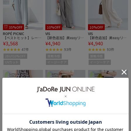
35%OFF
10%OFF
10%OFF
ROPÉ PICNIC
VIS
VIS
【ベストヒット】レーヨ
【新色追加】美easyリネ
【新色追加】美easyリネ
¥3,568
¥4,940
¥4,940
ンナイロンイージーワイ
ンライクワイドパンツ/
ンライクワイドパンツ/
ドパンツ/UVカット
イージーケア・接触冷
イージーケア・接触冷
47件
93件
93件
感・セットアップ対応
感・セットアップ対応
2BUY10%OFF
接触冷感
接触冷感
UVカット
イージーケア
イージーケア
10%OFF
10%OFF
10%OFF
VIS
VIS
VIS
【新色追加】美easyリネ
【新色追加】美easyリネ
【新色追加】美easyリネ
ンライクワイドパンツ/
ンライクワイドパンツ/
ンライクワイドパンツ/