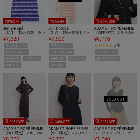
70%OFF
70%OFF
60%OFF
Jun & Ropé
Jun & Ropé
ADAM ET ROPÉ FEMME
【UV】【吸水速乾】タイ
【UV】【吸水速乾】タイ
【WEB限定】マルチWAY
¥7,920
¥7,920
¥6,776
ダイプリントノースリー
ダイプリントノースリー
ヘンリーネックワンピー
ブワンピース
ブワンピース
ス
2件
アウトレット
アウトレット
2BUY10%OFF
2BUY10%OFF
アウトレット
接触冷感
UVカット
接触冷感
UVカット
2BUY10%OFF
吸水速乾
吸水速乾
60%OFF
60%OFF
60%OFF
ADAM ET ROPÉ FEMME
ADAM ET ROPÉ FEMME
ADAM ET ROPÉ FEMME
【WEB限定】マルチWAY
【WEB限定】マルチWAY
シークインフラワービス
¥6,776
¥6,776
¥7,040
ヘンリーネックワンピー
ヘンリーネックワンピー
チェセットカーディガン