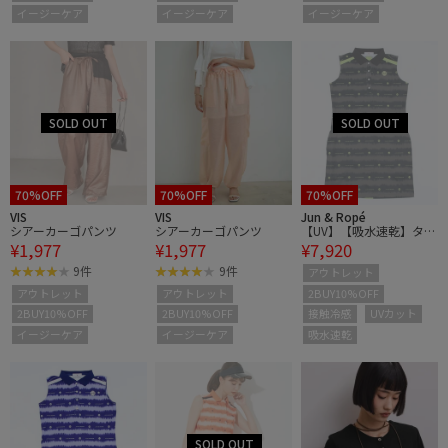
イージーケア
イージーケア
イージーケア
70%OFF
70%OFF
70%OFF
VIS
VIS
Jun & Ropé
シアーカーゴパンツ
シアーカーゴパンツ
【UV】【吸水速乾】タイ
¥1,977
¥1,977
¥7,920
ダイプリントノースリー
ブワンピース
9件
9件
アウトレット
2BUY10%OFF
アウトレット
アウトレット
接触冷感
UVカット
2BUY10%OFF
2BUY10%OFF
吸水速乾
イージーケア
イージーケア