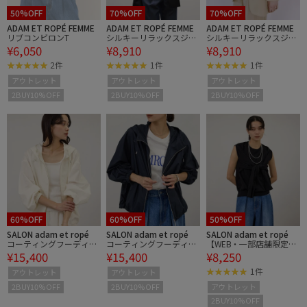
50%OFF
70%OFF
70%OFF
ADAM ET ROPÉ FEMME
ADAM ET ROPÉ FEMME
ADAM ET ROPÉ FEMME
リブコンビロンT
シルキーリラックスジャ
シルキーリラックスジャ
¥6,050
¥8,910
¥8,910
ケット
ケット
2件
1件
1件
アウトレット
アウトレット
アウトレット
2BUY10%OFF
2BUY10%OFF
2BUY10%OFF
60%OFF
60%OFF
50%OFF
SALON adam et ropé
SALON adam et ropé
SALON adam et ropé
コーティングフーディー
コーティングフーディー
【WEB・一部店舗限定】
¥15,400
¥15,400
¥8,250
ブルゾン / セットアップ
ブルゾン / セットアップ
2WAYスリットニットプ
対応
対応
ルオーバー
1件
アウトレット
アウトレット
2BUY10%OFF
2BUY10%OFF
アウトレット
2BUY10%OFF