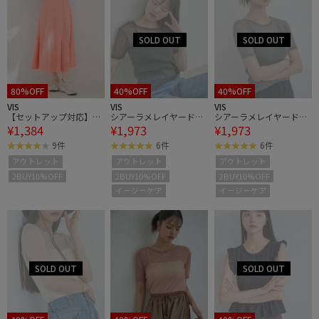
80%OFF
40%OFF
40%OFF
VIS
VIS
VIS
【セットアップ対応】幾
シアーラメレイヤードT
シアーラメレイヤードT
¥1,384
¥1,973
¥1,973
何学レースマーメイドス
シャツ
シャツ
カート
9件
6件
6件
アウトレット
アウトレット
アウトレット
2BUY10%OFF
2BUY10%OFF
2BUY10%OFF
イージーケア
イージーケア