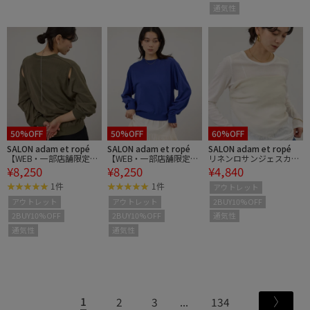
通気性
50%OFF
50%OFF
60%OFF
SALON adam et ropé
SALON adam et ropé
SALON adam et ropé
【WEB・一部店舗限定】
【WEB・一部店舗限定】
リネンロサンジェスカー
¥8,250
¥8,250
¥4,840
2WAYスリットニットプ
2WAYスリットニットプ
フ
ルオーバー
ルオーバー
1件
1件
アウトレット
2BUY10%OFF
アウトレット
アウトレット
通気性
2BUY10%OFF
2BUY10%OFF
通気性
通気性
1
2
3
134