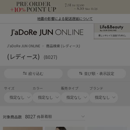
地震の影響による配送遅延について
新しいキレイと出合うために。
J'aDoRe JUN ONLINE（ジャドール ジュ
ン オンライン）
J'aDoRe JUN ONLINE
商品検索 (レディース)
(レディース)
(8027)
絞り込む
並び順・表示設定
サイズ
カラー
販売タイプ
ブランド
8027
対象商品数
件