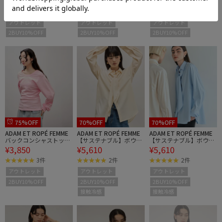
¥4,785
¥3,850
¥3,850
1件
3件
3件
アウトレット
アウトレット
アウトレット
2BUY10%OFF
2BUY10%OFF
2BUY10%OFF
75%OFF
70%OFF
70%OFF
ADAM ET ROPÉ FEMME
ADAM ET ROPÉ FEMME
ADAM ET ROPÉ FEMME
バックコンシャストップ
【サステナブル】ボウタ
【サステナブル】ボウタ
¥3,850
¥5,610
¥5,610
ス
イシャツ
イシャツ
3件
2件
2件
アウトレット
アウトレット
アウトレット
2BUY10%OFF
2BUY10%OFF
2BUY10%OFF
接触冷感
接触冷感