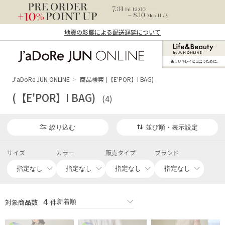
地震の影響による配送遅延について
新しいキレイと出合うために。
J'aDoRe JUN ONLINE（ジャドール ジュ
ン オンライン）
J'aDoRe JUN ONLINE
商品検索 (【E'POR】I BAG)
(【E'POR】I BAG)
(4)
絞り込む
並び順・表示設定
サイズ
カラー
販売タイプ
ブランド
4
対象商品数
件