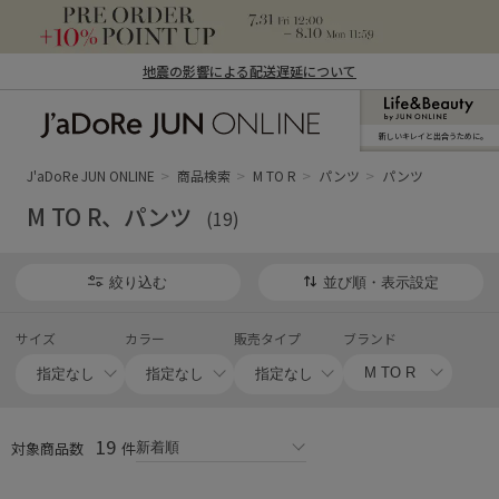
地震の影響による配送遅延について
新しいキレイと出合うために。
J'aDoRe JUN ONLINE（ジャドール ジュ
ン オンライン）
J'aDoRe JUN ONLINE
商品検索
M TO R
パンツ
パンツ
M TO R、パンツ
(19)
絞り込む
並び順・表示設定
サイズ
カラー
販売タイプ
ブランド
19
対象商品数
件