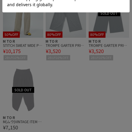
50%OFF
80%OFF
80%OFF
M TO R
M TO R
M TO R
STITCH SWEAT WIDE PAN
TROMPE GARTER PRINT
TROMPE GARTER PRINT
¥10,175
¥3,520
¥3,520
TS
BUGGY SWEAT PT
BUGGY SWEAT PT
2BUY10%OFF
2BUY10%OFF
2BUY10%OFF
M TO R
M(ムウ)VINTAGE ITEM M
¥7,150
D SHORT PANTS