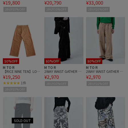
¥19,800
¥20,790
¥33,000
ELLE TROUSERS UNISEX
ROUSERS
MEN
2BUY10%OFF
2BUY10%OFF
2BUY10%OFF
50%OFF
80%OFF
80%OFF
M TO R
M TO R
M TO R
【RICE NINE TEN】LOVE
2WAY WAIST GATHER CO
2WAY WAIST GATHER CO
¥19,250
¥2,970
¥2,970
LY CORDUROY PANTS
RD PANTS UNISEX (SETU
RD PANTS UNISEX (SETU
P対応)
P対応)
1件
2BUY10%OFF
2BUY10%OFF
2BUY10%OFF