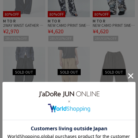
80%OFF
80%OFF
80%OFF
M TO R
M TO R
M TO R
2WAY WAIST GATHER CO
NEW CAMO PRINT SWEA
NEW CAMO PRINT SWEA
¥2,970
¥4,620
¥4,620
RD PANTS UNISEX (SETU
T PANTS
T PANTS
P対応)
2BUY10%OFF
2BUY10%OFF
2BUY10%OFF
50%OFF
50%OFF
50%OFF
M TO R
M TO R
M TO R
BALOON VOLUME PANTS
BALOON VOLUME PANTS
STITCH SWEAT WIDE PAN
¥9,350
¥9,350
¥10,175
TS
2BUY10%OFF
2BUY10%OFF
2BUY10%OFF