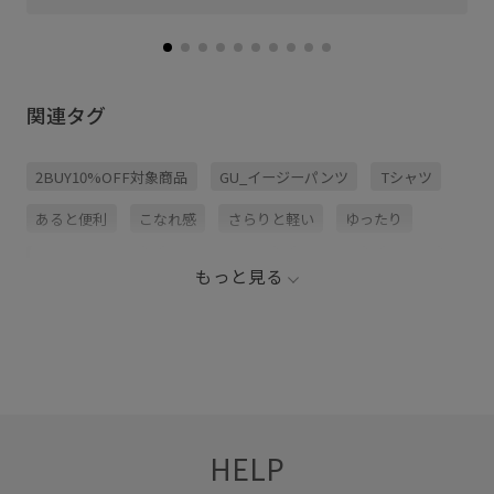
関連タグ
2BUY10%OFF対象商品
GU_イージーパンツ
Tシャツ
あると便利
こなれ感
さらりと軽い
ゆったり
イージーパンツ
ウエストがゴム
ゴム仕様
サテン
もっと見る
シルエットがきれい
ストレスフリー
ドット柄
パンツ
リラックス感
ロングシーズン
上品
光沢感
大人可愛い
着映え
自宅で洗える
落ち感
薄手
HELP