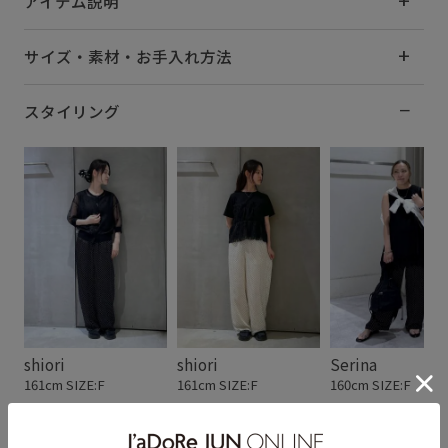
アイテム説明
サイズ・素材・お手入れ方法
スタイリング
shiori
shiori
Serina
161cm SIZE:F
161cm SIZE:F
160cm SIZE:F