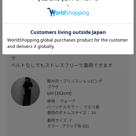
スタッフレビュー
光沢感のあるサラッとした触り心地の
小さいドット柄のパンツ
ウエストにはサイズ調整ができる紐が付いているの
で
ベルトなしでもストレスフリーで着用できます
軽井沢・プリンスショッピング
プラザ
uni (162cm)
骨格： ウェーブ
パーソナルカラー： イエベ春
普段のボトムスサイズ： 34
着用サイズ : F
カラー : ブラック系 (02)