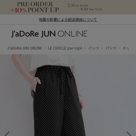
地震の影響による配送遅延について
J'aDoRe JUN ONLINE（ジャドール ジュ
ン オンライン）
J'aDoRe JUN ONLINE
LE CERCLE par ropé
パンツ
パンツ
ドット