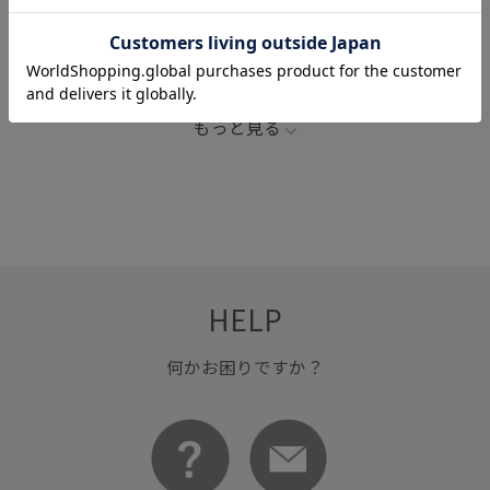
3000円以下
LB_COUPON
meroware
カトラリー
キッズ・ベビー
スタイリッシュ
スプーン
スプーン食器
セット
テーブル
フォーク食器
もっと見る
ミント
快適
食器/キッチン
HELP
何かお困りですか？