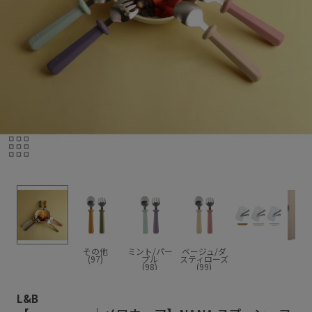
その他
ミント/パー
ベージュ/ダ
(97)
プル
スティローズ
(98)
(99)
L&B