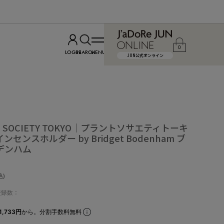
0
LOGIN
SEARCH
MENU
JUN公式オンライン
NT SOCIETY TOKYO｜プラントソサエティトーキ
センスホルダー by Bridget Bodenham ブ
デンハム
込)
登録数：
1,733円
から。分割手数料無料