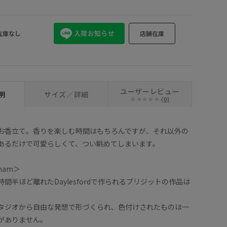
その他 (98)
入荷お知らせ
在庫なし
店舗在庫
ユーザーレビュー
明
サイズ／詳細
(0)
お香立て。香りを楽しむ時間はもちろんですが、それ以外の
あるだけで可愛らしくて、つい眺めてしまいます。
nham＞
間半ほど離れたDaylesfordで作られるブリジットの作品は
タジオから自由な発想で形づくられ、色付けされたものは一
がありません。