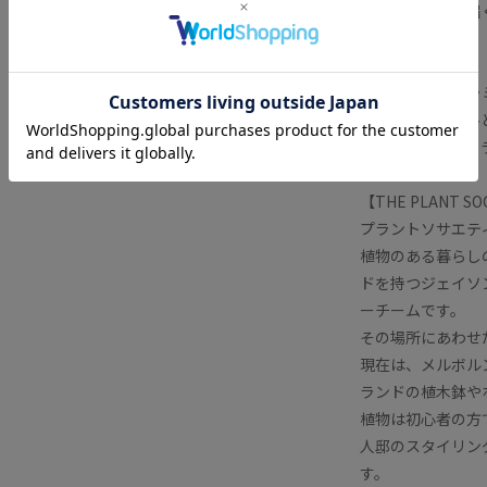
ブリジットから届
作業です。
素材：陶器（セラ
サイズ：ひとつひ
原産国：オースト
【THE PLANT 
プラントソサエテ
植物のある暮らし
ドを持つジェイソ
ーチームです。
その場所にあわせ
現在は、メルボル
ランドの植木鉢や
植物は初心者の方
人邸のスタイリン
す。