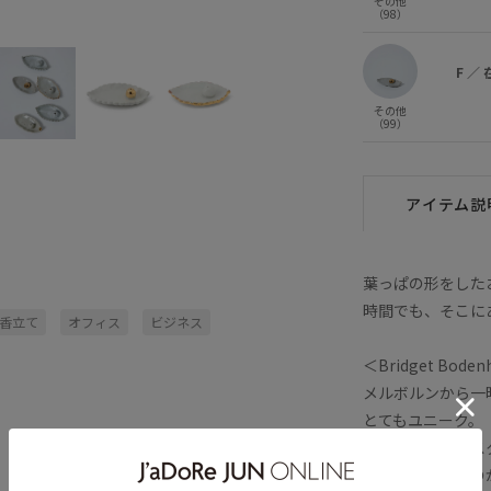
その他
その他 (97)
F
○
（98）
F
／
その他
（99）
アイテム説
葉っぱの形をした
時間でも、そこに
香立て
オフィス
ビジネス
＜Bridget Bode
メルボルンから一時
とてもユニーク。
自然に囲まれたス
つとして同じもの