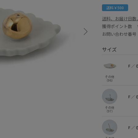
送料￥500
送料、お届け日数
獲得ポイント数
お問い合わせ番号 E
サイズ
F
／
その他
（96）
F
／
その他
（97）
F
／