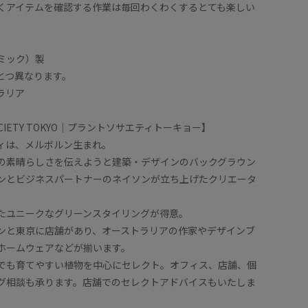
くアイテムを確認する作業は毎回わくわくするとても楽しい
ミック）製
とつ異なります。
ラリア
SOCIETY TOKYO｜プラントソサエティトーキョー】
ィは、メルボルン生まれ。
の素晴らしさを伝えようと建築・デザインのバックグラウン
ンとビジネスパートナーのネイソンが立ち上げたクリエータ
たユニークなグリーンスタイリングが得意。
ンと東京に店舗があり、オーストラリアの作家やデザインブ
ホームウェアなどが揃います。
でも育てやすい植物を中心にセレクト。オフィス、店舗、個
グ相談も承ります。店舗でのセレクトアドバイスもいたしま