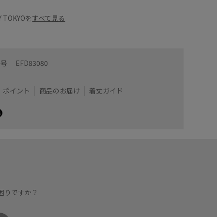
Y TOKYOを
すべて見る
番号
EFD83080
ポイント
商品のお届け
着丈ガイド
困りですか？