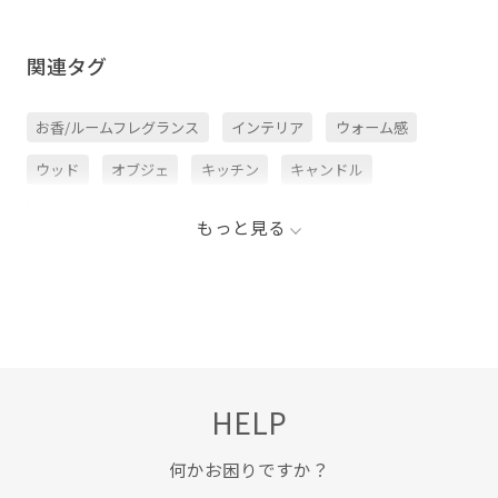
関連タグ
お香/ルームフレグランス
インテリア
ウォーム感
ウッド
オブジェ
キッチン
キャンドル
グリーン
サンダル
シナモン
ナチュラル
もっと見る
バランスが良い
ピンク
フレグランス
マスタード
ルームフレグランス
レモン
爽やか
耐久性
香水
魅惑的
HELP
何かお困りですか？