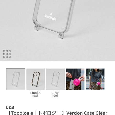
Smoke
Clear
(98)
(99)
L&B
【Topologie｜トポロジー 】Verdon Case Clear