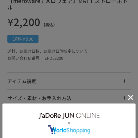
【meroware / メロウェア】MATT ストローボト
ル
¥2,200
(税込)
送料￥500
送料、お届け日数、お届け日時指定について
お問い合わせ番号 EFD53200
アイテム説明
サイズ・素材・お手入れ方法
関連タグ