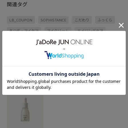
関連タグ
LB_COUPON
SOPHISTANCE
こだわり
ふっくら
まつ毛・アイケア
アイクリーム
エイジングケア
クリーム
コスメ
スキンケア
ナチュラル
もっと見る
パール
ヨレにくい
レチノール
レモン
発酵エキス
集中保湿
まつ毛・アイケア