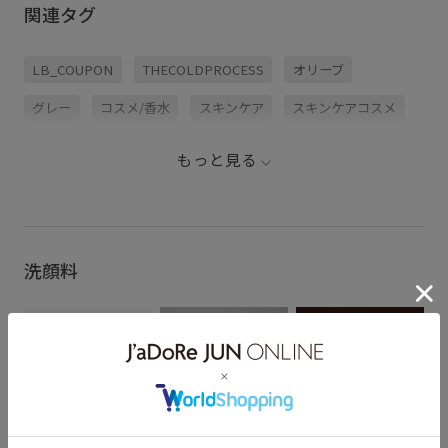
関連タグ
LB_COUPON
THECOLDPROCESS
オリーブ
グレー
コスメ/香水
スキンケア
スキンケアコスメ
ナチュラル
バス
ヘアケア
乾燥肌
洗顔料
もっと見る
石鹸
美容液
肌荒れ
透明感
洗顔料