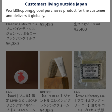
L&B
L&B
L&B
【Hyeja｜ヘジャ】
【ninigi｜ニニギ】ク
【soel｜ソエル】
Rice Probiotics
レンジングソープ
LIVING-OIL SOAP リ
Gentle Micellar
GREEN FOREST
ビングオイルソープ
¥2,420
Cleansing Milk ライス
生せっけん 100mL
¥3,400
プロバイオティクス
ジェントル ミセラー
クレンジングミルク
¥6,380
L&B
BIOTOP
L&B
【soel｜ソエル】限
【SUPEREGG】ジェ
【AWA Olfactory Co.
定 LIVING-OIL SOAP
ントル エレメンツ ク
｜アワ オルファクト
リビングオイルソー
レンジングフォーム
リー コー】ヨモギ コ
¥4,950
プ【ストロベリーム
ールドプロセス 洗顔