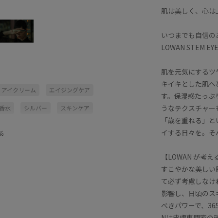
肌は美しく、心は
いつまでも自信の
LOWAN STEM E
肌を元気にするツ
キイキとした肌へ
アイクリーム
エイジングケア
す。保湿感たっぷ
うなテクスチャー
/香水
シルバー
スキンケア
「歳を重ねる」と
デーギフト
ヴィンテージ感
乳液
イする日々を。そ
る
透明感
【LOWAN が考
すこやかな美しい
て必ず考慮しなけ
影響し、日頃のス
べきパワーで、3
Nは皮膚専門家の