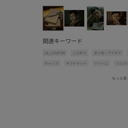
関連キーワード
LB_COUPON
こだわり
まつ毛・アイケア
キャップ
ギフトセット
クリーム
コスメ
ハリ感
フェイスクリーム
ペプチド
ホリ
もっと見
保湿ケア
化粧水
幹細胞培養液
美容液