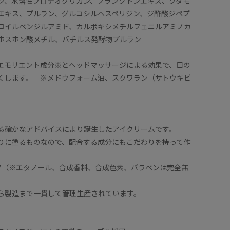
チン、水溶性プロテオグリカン、プランクトンエキス、クダモ
エキス、プルラン、グルコシルヘスペリジン、ジ酢酸ジペプ
ロイルベンジルアミド、カルボキシメチルフェニルアミノカ
ホスホン酸メチル、バチルス発酵物プルラン
エモリエント成分※とヘッドマッサージによる効果で、目の
くします。 ※メドウフォーム油、スクワラン（サトウキビ
る確かなアドバイスにより誕生したアイクリームです。
りに塗るものなので、配合する成分にもこだわりを持って作
で（※エタノール、合成香料、合成色素、パラベンは完全無
ら製造まで一貫して管理生産されています。