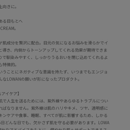
上向きに。
ある目もとへ
YECREAM。
ヤ肌成分を贅沢に配合。目元の気になるお悩みを滑らかでイ
と導き、内側からトーンアップしてくれる効果が期待できま
りで馴染みやすく、しっかりうるおいを閉じ込めてくれるよ
も特徴的。
いうことにネガティブな意識を持たず、いつまでもエンジョ
んなLOWANの願いが形になったプロダクト。
えるアイケア】
肌で人生を送るためには、紫外線やあらゆるトラブルについ
ればなりません。紫外線は肌のハリやキメ、ツヤ、透明感に
キンケアや食事、睡眠、すべてが肌に影響するため、しかる
65日どんな日でも、欠かさず肌を守る必要があります。LOWA
確かなアドバイスをもとに、健やかな肌へサポートできるス