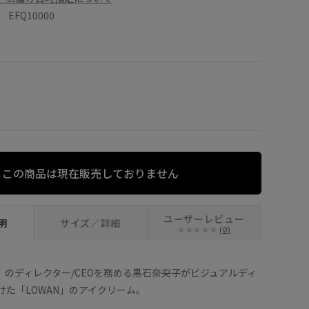
FQ10000
この商品は現在販売しておりません
ユーザーレビュー
明
サイズ／詳細
(0)
tage」のディレクター/CEOを務める黒石奈央子がビジュアルディ
けた「LOWAN」のアイクリーム。