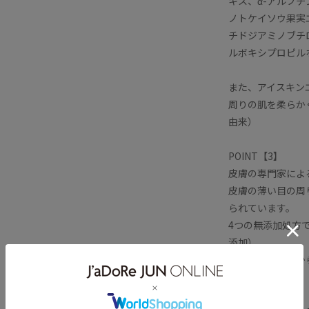
キス、α-アルブ
ノトケイソウ果実
チドジアミノブチ
ルボキシプロピル
また、アイスキン
周りの肌を柔らか
由来）
POINT【3】
皮膚の専門家によ
皮膚の薄い目の周
られています。
4つの無添加処方
添加）
日本で処方設計か
POINT【4】