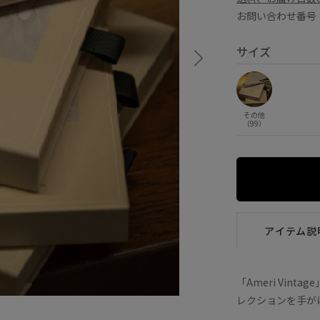
お問い合わせ番号 E
サイズ
その他
（99）
アイテム説
「Ameri Vin
レクションを手が