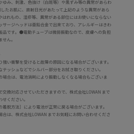
かゆみ、刺激、色抜け（白斑等）や黒ずみ等の異常があらわ
用したお肌に、直射日光があたって上記のような異常があら
やはれもの、湿疹等、異常がある部位にはお使いにならない
ッサージヘッドは亜鉛合金で出来ており、アレルギーはきわ
製品です。●電動チューブは微弱振動なので、皮膚への負担
ません。
〉
り強い衝撃を受けると故障の原因になる場合がございます。
なテッシュなどでシルバー部分をお拭き取りください。
の場合は、電池消耗により振動しなくなる場合もございま
で交換対応させていただきますので、株式会社LOWAN まで
わせください。
の着脱方法］により電池が正常に戻る場合がございます。
場合は、株式会社LOWAN までお気軽にお問い合わせくださ