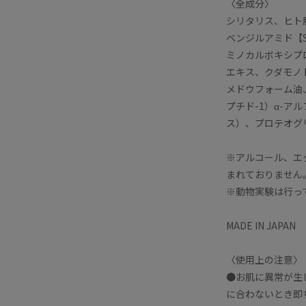
〈全成分〉
シリタリス、ヒト
ベンジルアミド【S
ミノカルボキシプ
エキス、クダモノ
メドウフォーム油
プチド-1）α-
ス）、プロテオグ
※アルコール、エ
まれておりません
※動物実験は行っ
MADE IN JAPAN
〈使用上の注意〉
●お肌に異常が生
に合わないとき即