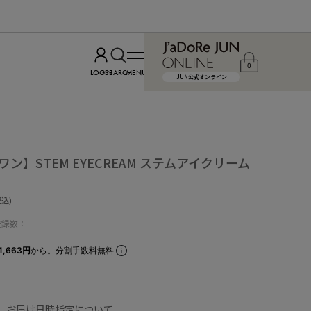
0
LOGIN
SEARCH
MENU
JUN公式オンライン
 ロワン】STEM EYECREAM ステムアイクリーム
税込)
登録数：
1,663円
から。分割手数料無料
、お届け日時指定について