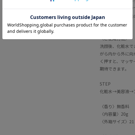
最先端ストレッチ
皮膚に触れるだけ
ジ効果により目元
へと導きます。
〈ご使用方法〉
洗顔後、化粧水で
がら内から外に向
く押すと、マッサ
期待できます。
STEP
化粧水→美容液→
〈香り〉無香料
〈内容量〉20g
〈外箱サイズ〉21×1