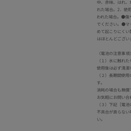
中、赤味、はれ、
れた場合。2．使
われた場合。●傷
でください。●マ
めて起こりにくい
はほとんどござい
〈電池の注意事項
（１）水に触れた
使用後は必ず清潔
（２）長期間使用
す。
消耗の場合も無償
お気軽にお問い合
（３）下記［電池
不具合が直らない
い。