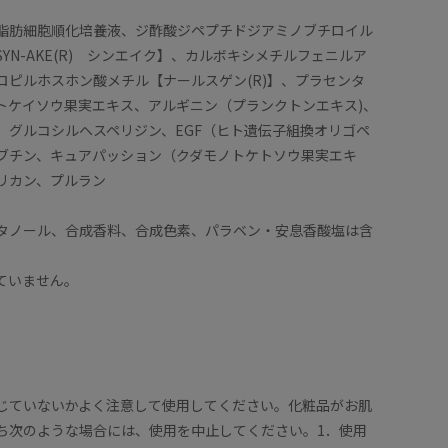
脂肪細胞順化培養液、ジ酢酸ジペプチドジアミノブチロイル
YN-AKE(R) シンエイク】、カルボキシメチルフェニルア
ロピルホスホン酸メチル【ナールスゲン(R)】、プラセンタ
トケイソウ果実エキス、アルギニン（プランクトンエキス)、
、グルコシルヘスペリジン、EGF（ヒト遺伝子組換オリゴペ
アルブチン、キュアパッション（クダモノトケトソウ果実エキ
リカン、プルラン
タノール、合成香料、合成色素、パラベン・安息香酸塩は含
。
ていません。
じていないかよく注意して使用してください。化粧品がお肌
ち次のような場合には、使用を中止してください。1．使用