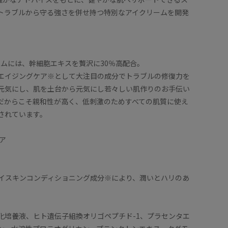
トラブルから守る強さを併せ持つ特別なアイクリームを開発
ームには、幹細胞エキスを贅沢に30％高配合。
エイジングケア※として大注目の成分でトラブルの修復力を
元気にし、肌を土台から元気にし若々しい肌作りのお手伝い
だからこそ親和性が高く、低刺激のためすべての肌質に使え
されています。
ア
アイスキンコンディショニング成分※により、潤いとハリのあ
化培養液、ヒト遺伝子組換オリゴペプチド-1、プラセンタエ