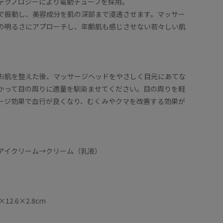
テクノロジーにより電動チューブを採用。
で振動し、美容成分を肌の深部まで浸透させます。マッサー
の明るさにアプローチし、年齢肌も感じさせない若々しい肌
お肌を整えた後、マッサージヘッドをやさしく目元にあてな
かって目の周りに適量を馴染ませてください。目の周りを軽
ージ効果で血行が良くなり、むくみやクマを改善する効果が
アイクリーム→クリーム（乳液）
2.6×2.8cm