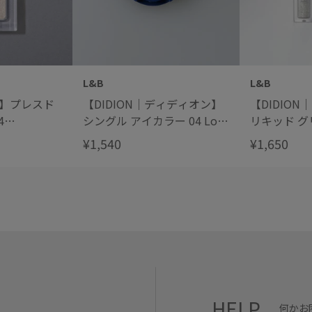
L&B
L&B
ブ】プレスド
【DIDION｜ディディオン】
【DIDIO
4
シングル アイカラー 04 Love
リキッド グリ
Y&LUNNA
Someone
¥1,540
¥1,650
クネスグレイ&ル
HELP
何かお