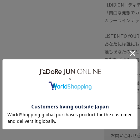
【DIDION｜デ
「自由な発想でカ
カラーラインナッ
LISTEN TO YOUR
あなたには誰にも
誰もあなたのこと
あなたが歩み、奏
自分自身に迷った
DIDION( デ
どんなあなたも世
私たちは何色にで
■DIDIONを
すべ
お問い合わせ