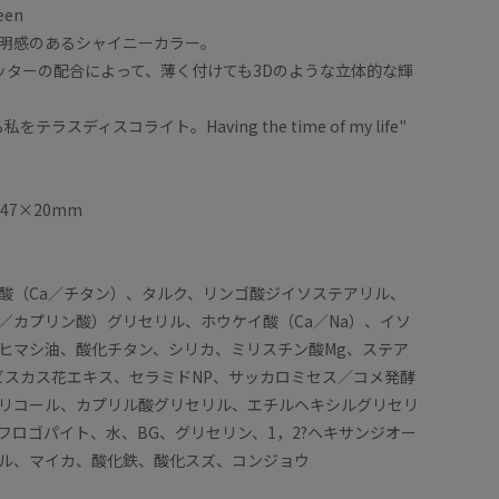
een
明感のあるシャイニーカラー。
ッターの配合によって、薄く付けても3Dのような立体的な輝
テラスディスコライト。Having the time of my life"
47×20mm
酸（Ca／チタン）、タルク、リンゴ酸ジイソステアリル、
／カプリン酸）グリセリル、ホウケイ酸（Ca／Na）、イソ
ヒマシ油、酸化チタン、シリカ、ミリスチン酸Mg、ステア
ビスカス花エキス、セラミドNP、サッカロミセス／コメ発酵
リコール、カプリル酸グリセリル、エチルヘキシルグリセリ
フロゴパイト、水、BG、グリセリン、1，2?ヘキサンジオー
ル、マイカ、酸化鉄、酸化スズ、コンジョウ