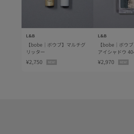
L&B
L&B
【bobe｜ボウブ】マルチグ
【bobe｜ボウ
リッター
アイシャドウ 40
DARKNESS GRE
¥2,750
¥2,970
NEW!
NEW!
SILVER ダー
ナシルバー