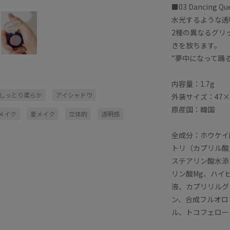
■03 Dancing Qu
水光するような透
2種の異なるグリ
きを放ちます。
”夢中になって踊る私を
内容量：1.7g
しっとり柔らか
アイシャドウ
外装サイズ：47×
原産国：韓国
メイク
夏メイク
立体的
透明感
全成分：ホウケイ
トリ（カプリル酸
ステアリン酸水添
リン酸Mg、ハイ
液、カプリリルグ
ン、合成フルオロ
ル、トコフェロー