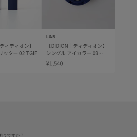
L&B
L&B
N｜ディディオン】
【DIDION｜ディディオン】
【DID
ッター 02 TGIF
シングル アイカラー 08
シングル
Diamond Dust
Sunset 
¥1,540
¥1,540
困りですか？