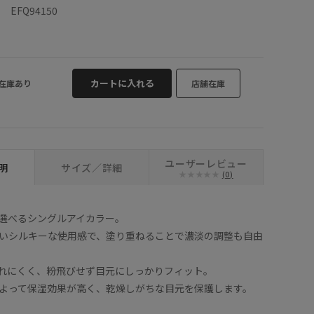
EFQ94150
カートに入れる
在庫あり
店舗在庫
ユーザーレビュー
明
サイズ／詳細
(0)
選べるシングルアイカラー。
いシルキーな使用感で、塗り重ねることで濃淡の調整も自由
れにくく、粉飛びせず目元にしっかりフィット。
よって保湿効果が高く、乾燥しがちな目元を保護します。