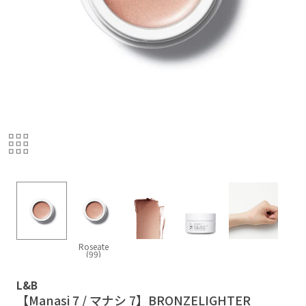
Roseate
(99)
L&B
【Manasi 7 / マナシ 7】BRONZELIGHTER