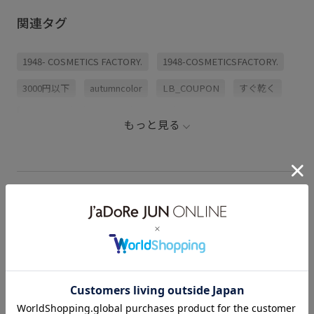
関連タグ
1948- COSMETICS FACTORY.
1948-COSMETICSFACTORY.
3000円以下
autumncolor
LB_COUPON
すぐ乾く
カジュアル
コスメ
コットン
チョコレート
もっと見る
ニュアンスカラー
ネイル
ネイルポリッシュ
パール
マニキュア
光沢感
落ち着いた雰囲気
透け感
除光液
1948-COSMETICSFACTORY.