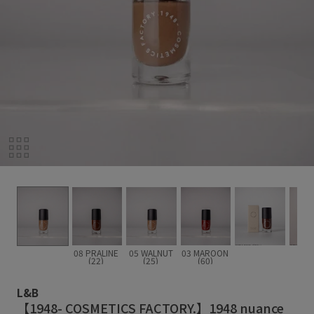
08 PRALINE
05 WALNUT
03 MAROON
(22)
(25)
(60)
L&B
【1948- COSMETICS FACTORY.】1948 nuance