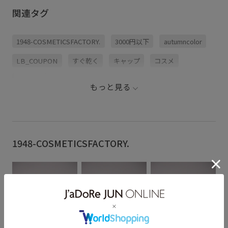
関連タグ
1948-COSMETICSFACTORY.
3000円以下
autumncolor
LB_COUPON
すぐ乾く
キャップ
コスメ
コットン
ニュアンスカラー
ネイル
もっと見る
ネイルポリッシュ
ブドウ
マニキュア
上品
普段使い
深みのあるカラー
除光液
1948-COSMETICSFACTORY.