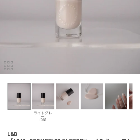
ライトグレ
ー
(08)
L&B