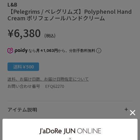
L&B
【Pelegrims / ペレグリムズ】Polyphenol Hand
Cream ポリフェノールハンドクリーム
¥6,380
(税込)
なら
月々1,063円
から。分割手数料無料
送料￥500
送料、お届け日数、お届け日時指定について
お問い合わせ番号 EFQ62270
アイテム説明
サイズ・素材・お手入れ方法