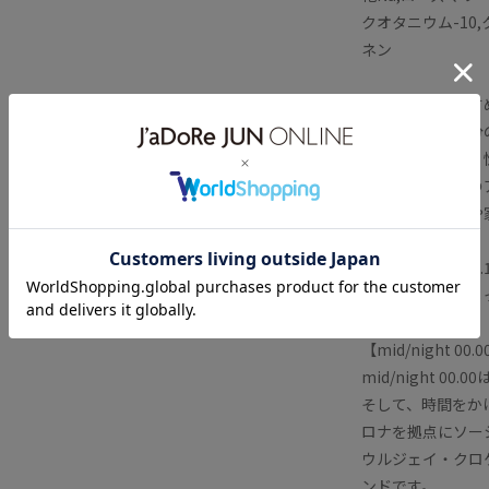
クオタニウム-10
ネン
〈バイヤーおすす
ナチュラルな成分のス
ドが目指すのは、
なラインナップのアイテ
は、パートナーや
た。
「Shower Ge
ソープでお肌がし
【mid/night 00
mid/night 
そして、時間をか
ロナを拠点にソーシャ
ウルジェイ・クロケ
ンドです。