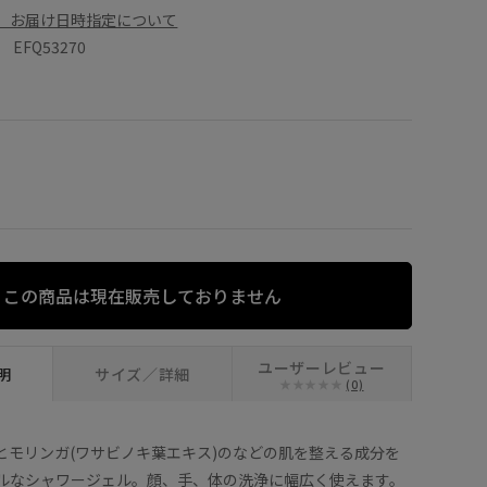
、お届け日時指定について
FQ53270
この商品は現在販売しておりません
ユーザーレビュー
明
サイズ／詳細
(0)
とモリンガ(ワサビノキ葉エキス)のなどの肌を整える成分を
ルなシャワージェル。顔、手、体の洗浄に幅広く使えます。