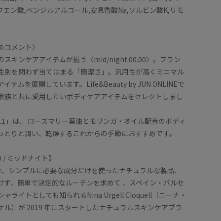
,クエン酸,ベンジルアルコール,安息香酸Na,ソルビン酸K,リモ
めコメント〉
キンケアアイテムが揃う〈mid/night 00.00〉。ブラン
性別を問わず当てはまる「簡潔さ」。汎用性が高くミニマル
ムを展開しています。Life&Beauty by JUN ONLINEで
家族と共に愛用したいボディケアアイテムをセレクトしまし
l 00.11」は、 ローズマリー葉油とモリンガ・オイル配合のボディ
っとりと潤い、乾燥するこれからの季節におすすめです。
.00 / ミッドナイト】
00.00は、シンプルに必要な成分だけを使ったナチュラルな製品、
けず、簡単で決定的なルーチンを求めて 、スペイン・バルセ
ライトとしても知られるNina Urgell Cloquell（ニーナ・
ル）が 2019 年にスタートしたナチュラルスキンケアブラ