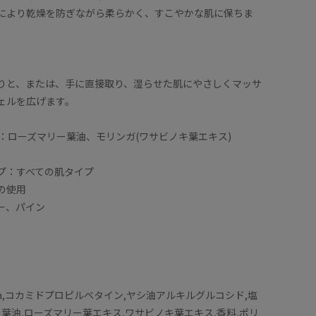
により乾燥を防ぎながら柔らかく、すこやかな肌に保ちま
りと、または、手に直接取り、湿らせた肌にやさしくマッサ
ェルを広げます。
dients：ローズマリー葉油、モリンガ(ワサビノキ葉エキス)
プ：すべての肌タイプ
の使用
ー、パイン
a,コカミドプロピルベタイン,ヤシ油アルキルグルコシド,塩
ー葉油,ローズマリー葉エキス,ワサビノキ葉エキス,香料,ポリ