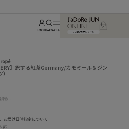
0
LOGIN
SEARCH
MENU
JUN公式オンライン
 ropé
BAKERY】旅する紅茶Germany/カモミール＆ジン
ツ）
登録数：
、お届け日時指定について
数
6pt