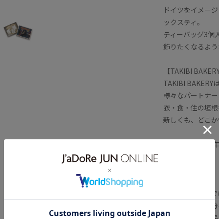
ドイツをイメージ
ックスティ。
ティーバッグ3個
飾りたくなるよう
【TAKIBI BAKER
TAKIBI BAK
様々なパートナー
衣・食・住の垣根
新しくも、どこか
賞味期限：2027年
発送方法：常温
【ご注意】
株式会社ジュンで
が告知なしに成分
実際お届けの商品