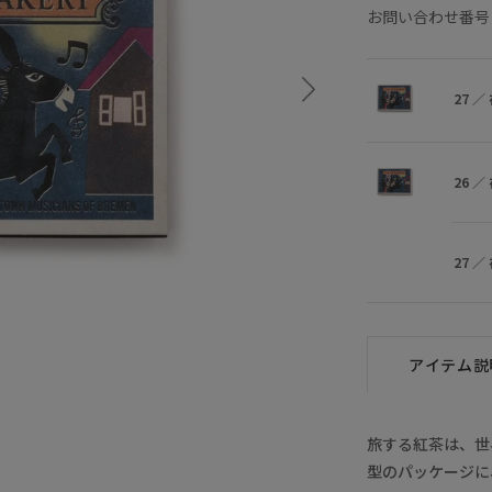
お問い合わせ番号 
27
／
26
／
27
／
アイテム説
旅する紅茶は、世
型のパッケージに
26
×
27
×