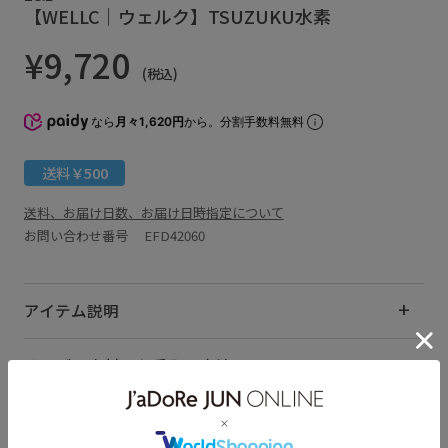
【WELLC｜ウェルク】TSUZUKU水素
¥9,720
(税込)
なら
月々1,620円
から。分割手数料無料
送料￥500
送料、お届け日数、お届け日時指定について
お問い合わせ番号 EFD42060
アイテム説明
サイズ・素材・お手入れ方法