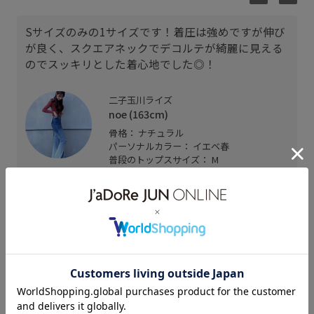
Sサイズのみの1サイズです！着圧は強めですが伸び
が良く、スクエアネックでデコルテが綺麗に見える
のでスッキリとした着心地でした◎！
二子玉川ライズ
noe (163cm)
骨格： ナチュラル
パーソナルカラー： イエベ春
普段のトップスサイズ： M
着用サイズ : S
カラー : レッド系 (61)
関連タグ