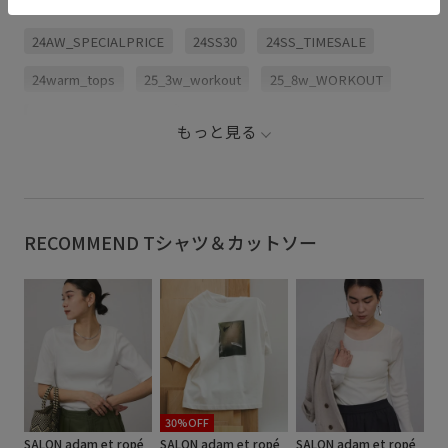
24AW_SPECIALPRICE
24SS30
24SS_TIMESALE
24warm_tops
25_3w_workout
25_8w_WORKOUT
2BUY10%OFF対象商品
もっと見る
FAMILYSALE_バイイング_WOMEN
NERGY_24ssSALE
NERGY_トップス
NJ_ALLNIGHT対象
PICKUP_SALE_RECOMMEND
PICKUP_SALEオススメ
RECOMMEND Tシャツ＆カットソー
SPIRITUAL GANGSTER
Tシャツ
WORKOUT_NJ
きれいに見える
スクエアネック
デコルテがきれい
トップス
フィットネス
ブラック
ヘルシー
ヨガ
ロングスリーブ
下着
裏地付き
30%OFF
SALON adam et ropé
SALON adam et ropé
SALON adam et ropé