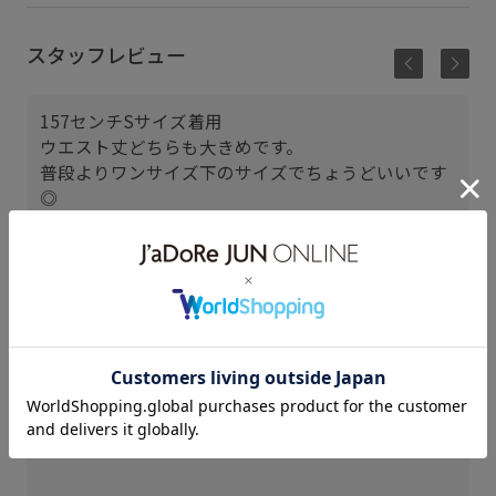
スタッフレビュー
157センチSサイズ着用
ウエスト丈どちらも大きめです。
普段よりワンサイズ下のサイズでちょうどいいです
◎
Aラインスカートなので形も綺麗でコーデのアクセン
トになります！
大名古屋ビルヂング
AYUMI (157cm)
骨格： ナチュラル
パーソナルカラー： ブルべ夏
普段のボトムスサイズ： S
着用サイズ : S
カラー : ブラック (01)