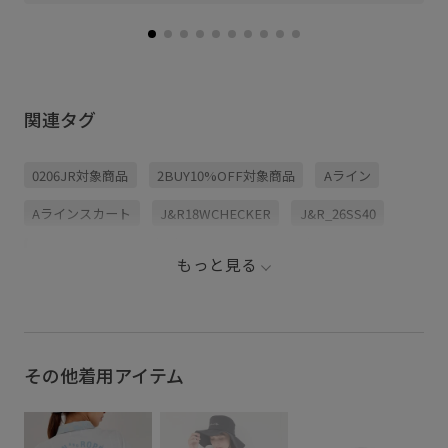
関連タグ
0206JR対象商品
2BUY10%OFF対象商品
Aライン
Aラインスカート
J&R18WCHECKER
J&R_26SS40
J&R_26summersale
J&R_26summer_50v
もっと見る
J&R_26summer_60
J&R_gwsale
J&R_rbotomms
J&R_timesale30
J&R_timesale_21
J&R_victorycam_02
J&R_victorycam_2604
その他着用アイテム
J&R_victorycam_2604l
JUN&ROPE260422クーポン対象アイテム
きれいめ