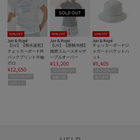
インナーパンツ
カジュアル
コットン
ゴルフ
ショートパンツ
ジャガード
ジャガード柄
スカート
デザイン性
ハット
バックプリント
パンツ
50%OFF
40%OFF
10%OFF
Jun & Ropé
Jun & Ropé
Jun & Ropé
【UV】【吸水速乾】
【UV】【接触冷感】
チェッカーボードジ
ポリウレタン
ポリエステル
ポリエステル100%
チェッカーボード衿
強撚スムースギャザ
ャガードバケットハ
バックプリント半袖
ープルオーバー
ット
万能アイテム
上品
伸縮性
光沢感
動きやすい
¥13,200
¥9,405
ポロ
¥12,650
幅広
快適
柔らかい素材
立体感
速乾性
2BUY10%OFF
2BUY10%OFF
2BUY10%OFF
接触冷感
吸水速乾
UVカット