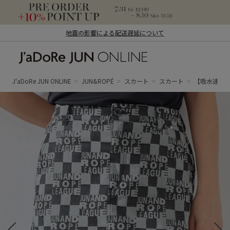
地震の影響による配送遅延について
J'aDoRe JUN ONLINE（ジャドール ジュ
ン オンライン）
J'aDoRe JUN ONLINE
JUN&ROPÉ
スカート
スカート
【吸水速乾