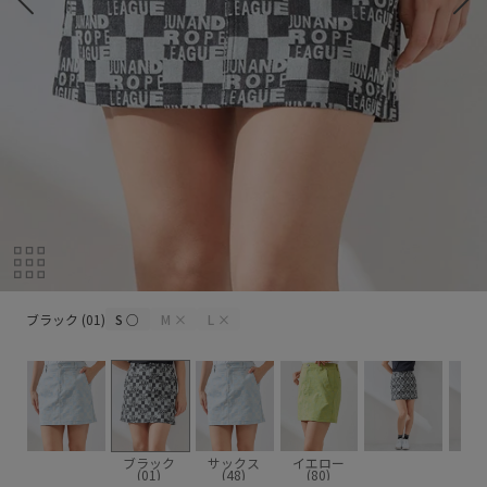
ブラック (01)
ブラック (01)
S
○
M
×
L
×
ブラック
サックス
イエロー
(01)
(48)
(80)