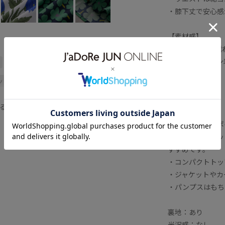
・膝下丈で安心感
【素材感】
・綿100％で肌
・ロングシーズン
ウエストがゴム
オールシーズン
ットン
コットン100%
【カラー】
02 クロ 14 シロ
ニット
ジャケット
スカート
る
プス
ニット
パンプス
【スタイリングポ
・シンプルなニッ
シーズン
上品
主役アイテム
すすめです。
快適なはき心地
穿き心地が良い
・コンパクトトッ
・ジャケットやカ
・パンプスはもち
裏地：あり
光沢感：なし