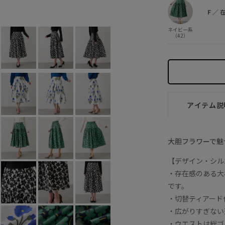
ブラック系 (02)
F
×
F
／
ネイビー系
（42）
アイテム説
大胆フラワーで魅
【デザイン・シル
・存在感のある大
です。
・切替ティアード
・広がりすぎない
・ウエストは総ゴ