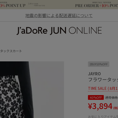
地震の影響による配送遅延について
JaDoRe JUN ONLINE
タックスカート
2BUY10%OFF
JAYRO
フラワータッ
TIME SALE ( 8月
40%OFF
通常価格
¥3,894
(税
お気に入りアイテム