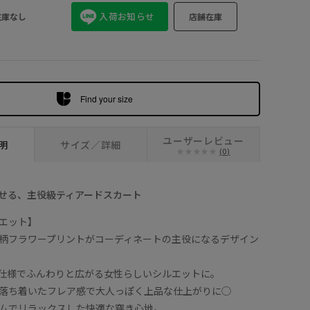
ホワイト系 (14)
入荷お知らせ
在庫なし
店舗在庫
Find your size
ユーザーレビュー
明
サイズ／詳細
(0)
せる、主役級ティアードスカート
エット】
柄フラワープリントがコーディネートの主役になるデザイン
仕様でふんわりと広がる女性らしいシルエットに。
落ち着いたフレア感で大人っぽく上品な仕上がりに◯
ムでリラックスした快適な穿き心地。