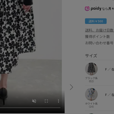
なら
月々
送料￥500
送料、お届け日数
獲得ポイント
お問い合わせ番号 
サイズ
F
／
ブラック系
（02）
F
／
ホワイト系
（14）