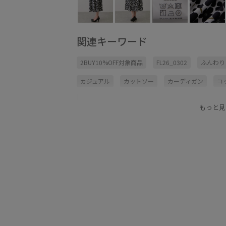
関連キーワード
2BUY10%OFF対象商品
FL26_0302
ふんわり
カジュアル
カットソー
カーディガン
コ
コーディネートの主役
シンプル
シンプルな
もっと見
スニーカー
タックスカート
ダウン
トッ
フェミニン
フラワー柄
メリハリ
ロング
大人っぽい
女性らしいシルエット
快適
肌離れが良い
華やか