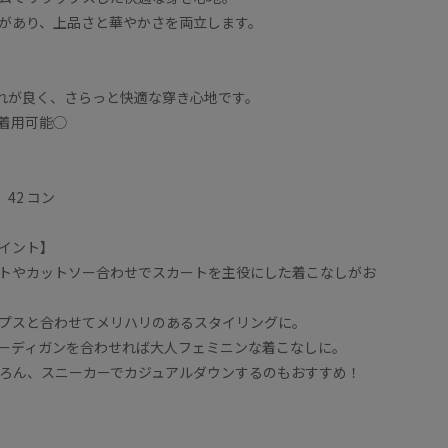
があり、上品さと華やかさを両立します。
離れが良く、さらっと快適な穿き心地です。
着用可能◯
 42 コン
イント】
トやカットソー合わせでスカートを主役にした着こなしがお
プスと合わせてメリハリのあるスタイリングに。
ーディガンを合わせれば大人フェミニンな着こなしに。
ろん、スニーカーでカジュアルダウンするのもおすすめ！