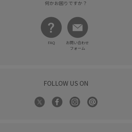
伸縮性
保温性
光沢感
快適
抜け感
春秋
何かお困りですか？
歩きやすい
穿き心地が良い
肌触りが良い
FAQ
お問い合わせ
フォーム
FOLLOW US ON