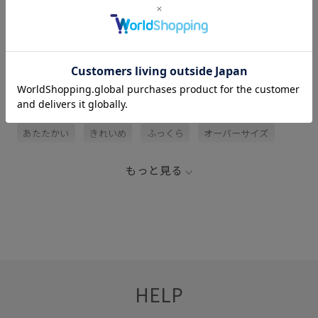
サイズ・素材・お手入れ方法
関連タグ
25AW20
2BUY10%OFF対象商品
Iラインシルエット
あたたかい
きれいめ
ふっくら
オーバーサイズ
カジュアル
カットソー
カットソー素材
もっと見る
カーディガン
シャツ
ジャケット
スカート
スタイルアップ
スッキリ
ストレスフリー
スニーカー
スリット
セットアップ
タイト
トップス
ニット
ハイゲージ
バックスリット
HELP
ブラウス
ロングカーディガン
ロング丈
上品