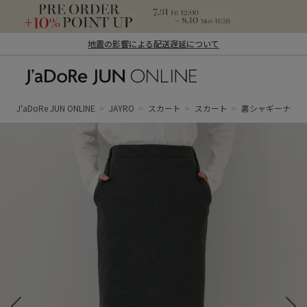
地震の影響による配送遅延について
J'aDoRe JUN ONLINE（ジャドール ジュ
ン オンライン）
J'aDoRe JUN ONLINE
JAYRO
スカート
スカート
裏シャギーナロー