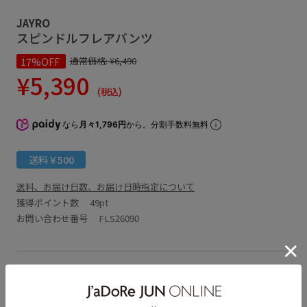
JAYRO
スピンドルフレアパンツ
17%OFF
通常価格:
¥6,490
¥5,390
(税込)
なら
月々1,796円
から。分割手数料無料
送料￥500
送料、お届け日数、お届け日時指定について
獲得ポイント数
49pt
お問い合わせ番号 FLS26090
アイテム説明