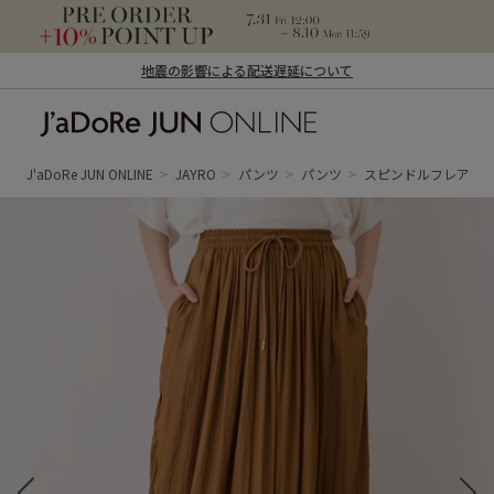
地震の影響による配送遅延について
J'aDoRe JUN ONLINE（ジャドール ジュ
ン オンライン）
J'aDoRe JUN ONLINE
JAYRO
パンツ
パンツ
スピンドルフレアパ