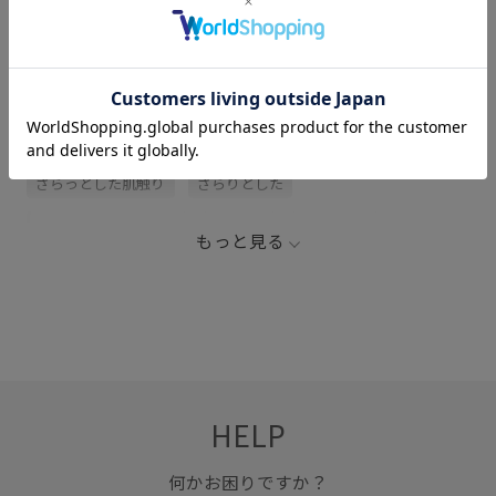
サイズ・素材・お手入れ方法
関連タグ
FL26_0427
きちんと感
きれいめ
さらっとした肌触り
さらりとした
さりげないアクセント
ふんわり
カジュアル
もっと見る
カットソー
サンダル
スカート
スニーカー
トップス
パンツ
フレアパンツ
ブラウス
ポリエステル
ポリエステル100%
リラックススタイル
上品
体型カバー
光沢感
女性らしい印象
快適
HELP
快適なはき心地
抜け感
春夏
穿き心地が良い
落ち感
薄手
軽くて柔らかい
何かお困りですか？