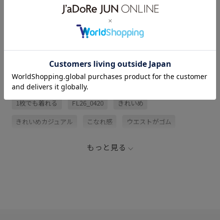
サイズ・素材・お手入れ方法
レビュー (1)
関連タグ
1枚でも着れる
FL26_0420
きれいめ
きれいめカジュアル
こなれ感
ウエストがゴム
オールシーズン
カジュアル
カラーパンツ
もっと見る
カーディガン
ゴム仕様
シアー
シワになりにくい
シンプル
ジャケット
スカート
スタイルアップ
スッキリ
ストレスフリー
テーパードパンツ
バランスが良い
パンツ
モノトーン
ロングシーズン