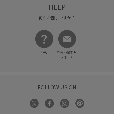
HELP
ワイドパンツ
伸縮性
動きやすい
合わせやすい
大人カジュアル
後ろがゴム
快適
快適なはき心地
何かお困りですか？
穿き心地が良い
細身のパンツ
美シルエット
FAQ
お問い合わせ
フォーム
FOLLOW US ON