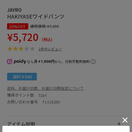
JAYRO
HAKIYASEワイドパンツ
20%OFF
通常価格:
¥7,150
¥5,720
(税込)
1件のレビュー
なら
月々1,906円
から。分割手数料無料
送料￥500
送料、お届け日数、お届け日時指定について
獲得ポイント数
52pt
お問い合わせ番号 FLS16260
アイテム説明