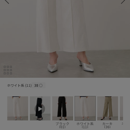
ホワイト系 (11)
ホワイト系 (11)
38
○
ブラック
ホワイト系
カーキ
ネイ
(01)
(11)
(36)
(4