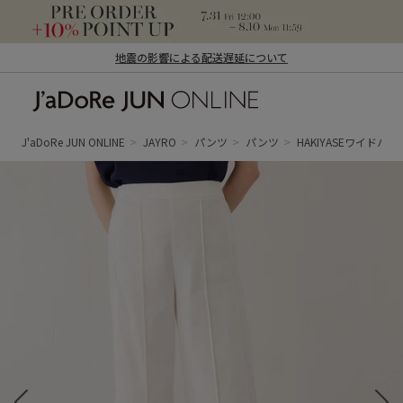
地震の影響による配送遅延について
J'aDoRe JUN ONLINE（ジャドール ジュ
ン オンライン）
J'aDoRe JUN ONLINE
JAYRO
パンツ
パンツ
HAKIYASEワイドパン