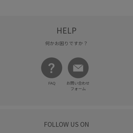
スタイルアップ
スッキリ
ストレスフリー
テーパードパンツ
バランスが良い
パンツ
HELP
モノトーン
ロングシーズン
ワイドパンツ
伸縮性
動きやすい
合わせやすい
大人カジュアル
何かお困りですか？
後ろがゴム
快適
快適なはき心地
穿き心地が良い
細身のパンツ
美シルエット
FAQ
お問い合わせ
フォーム
FOLLOW US ON