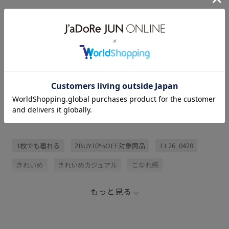
アイテム説明
サイズ・素材・お手入れ方法
レビュー (1)
関連タグ
1枚でも着れる
2BUY10%OFF対象商品
FL26_0420
きれいめ
きれいめカジュアル
こなれ感
ウエストがゴム
オールシーズン
カジュアル
もっと見る
カラーパンツ
カーディガン
ゴム仕様
シアー
シワになりにくい
シンプル
ジャケット
スカート