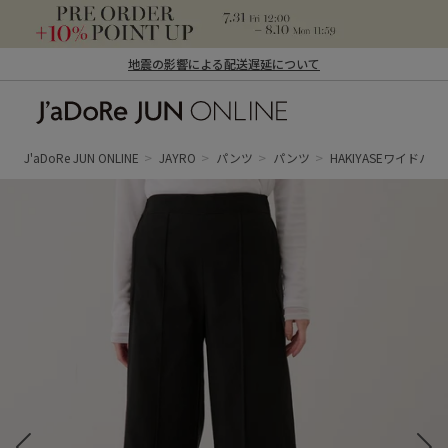
地震の影響による配送遅延について
J'aDoRe JUN ONLINE（ジャドール ジュ
ン オンライン）
J'aDoRe JUN ONLINE
JAYRO
パンツ
パンツ
HAKIYASEワイドパン