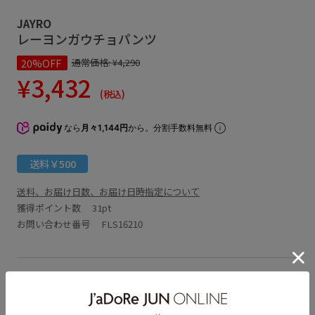
JAYRO
レーヨンガウチョパンツ
20%OFF
通常価格:
¥4,290
¥3,432
(税込)
なら
月々1,144円
から。分割手数料無料
送料￥500
送料、お届け日数、お届け日時指定について
獲得ポイント数
31pt
お問い合わせ番号 FLS16210
アイテム説明