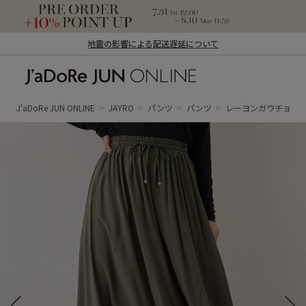
地震の影響による配送遅延について
J'aDoRe JUN ONLINE（ジャドール ジュ
ン オンライン）
J'aDoRe JUN ONLINE
JAYRO
パンツ
パンツ
レーヨンガウチョパ