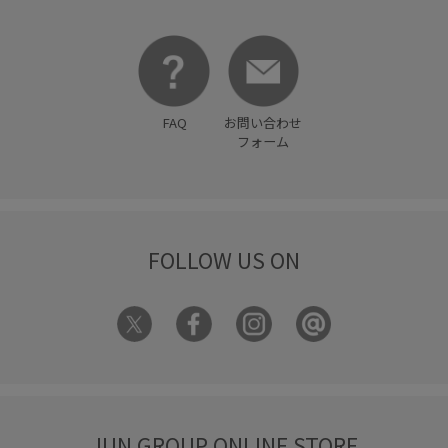
リラックス感
ワイドシルエット
上品
女性らしさ
幅広
抜け感
春夏
柔らかい風合い
着回しやすい
穿き心地が良い
肌触りが良い
FAQ
お問い合わせ
落ち感
薄手
フォーム
FOLLOW US ON
JUN GROUP ONLINE STORE