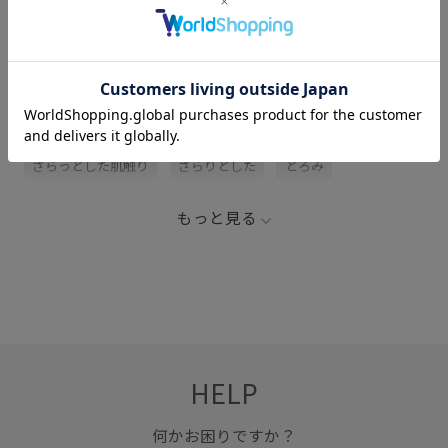
サイズ・素材・お手入れ方法
関連タグ
FL26_0427
FL26_ss_pickup
Tシャツ
きれいめ
さらっとした肌触り
さらりとした
とろみ
ゆったり
ウエストがゴム
オンにもオフにも
もっと見る
カジュアル
カットソー
カラーバリエーション豊富
ガウチョパンツ
ゴム仕様
サイズ調整
サンダル
シャツ
シンプル
シンプルなデザイン
スタイルアップ
スッキリ
ストレスフリー
HELP
デイリー使い
トップス
ドロストデザイン
バランスが良い
フラットサンダル
ブラウス
何かお困りですか？