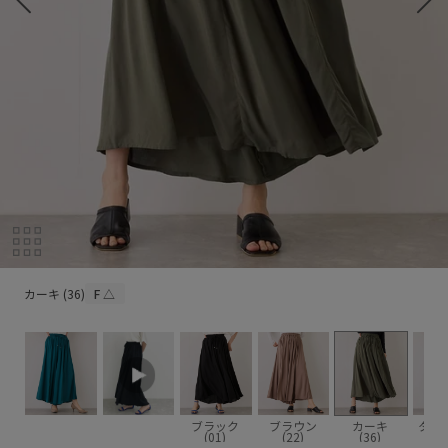
カーキ (36)
カーキ (36)
F
△
ブラック
ブラウン
カーキ
ター
(01)
(22)
(36)
(4