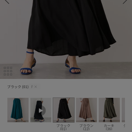
ブラック (01)
ブラック (01)
F
×
ブラック
ブラウン
カーキ
ター
(01)
(22)
(36)
(4