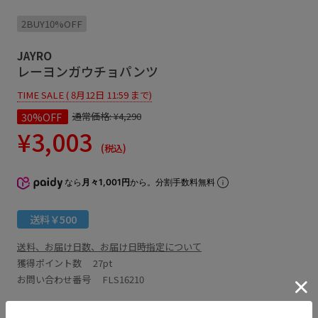
2BUY10%OFF
JAYRO
レーヨンガウチョパンツ
TIME SALE ( 8月12日 11:59 まで)
30%OFF
通常価格:
¥4,290
¥3,003
(税込)
なら
月々1,001円
から。分割手数料無料
送料￥500
送料、お届け日数、お届け日時指定について
獲得ポイント数
27pt
お問い合わせ番号 FLS16210