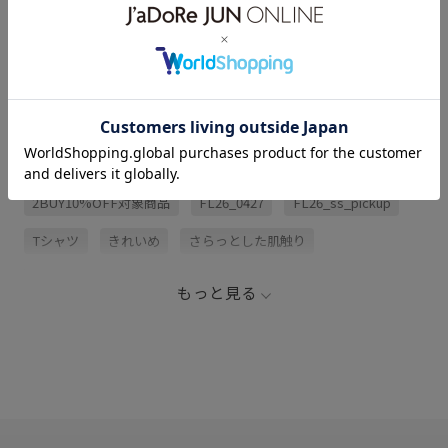
アイテム説明
サイズ・素材・お手入れ方法
関連タグ
2BUY10%OFF対象商品
FL26_0427
FL26_ss_pickup
Tシャツ
きれいめ
さらっとした肌触り
さらりとした
とろみ
ゆったり
ウエストがゴム
もっと見る
オンにもオフにも
カジュアル
カットソー
カラーバリエーション豊富
ガウチョパンツ
ゴム仕様
サイズ調整
サンダル
シャツ
シンプル
シンプルなデザイン
スタイルアップ
スッキリ