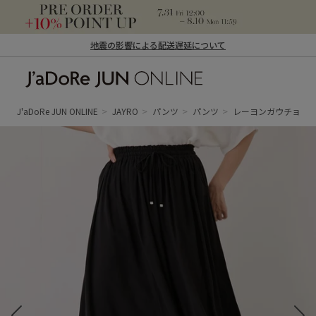
地震の影響による配送遅延について
J'aDoRe JUN ONLINE（ジャドール ジュ
ン オンライン）
J'aDoRe JUN ONLINE
JAYRO
パンツ
パンツ
レーヨンガウチョパ