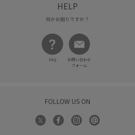
HELP
ストレスフリー
デイリー使い
トップス
ドロストデザイン
バランスが良い
フラットサンダル
何かお困りですか？
ブラウス
リラックス感
ワイドシルエット
上品
女性らしさ
幅広
抜け感
春夏
柔らかい風合い
着回しやすい
穿き心地が良い
肌触りが良い
FAQ
お問い合わせ
落ち感
薄手
フォーム
FOLLOW US ON