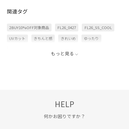
関連タグ
2BUY10%OFF対象商品
FL26_0427
FL26_SS_COOL
UVカット
きちんと感
きれいめ
ゆったり
イージーケア
ウエストがゴム
ウエストマーク
もっと見る
オンにもオフにも
カジュアル
カットソー
ゴム仕様
サンダル
シャツ
シワになりにくい
スタイルアップ
ストレスフリー
デイリーで活躍
トップス
ナチュラル
バランスが良い
パンツ
HELP
パンプス
フラットシューズ
ブラウス
ベルト
ボリューム感
ポリエステル
ポリエステル100%
何かお困りですか？
メリハリ
リネン
リラックス感
上品
伸縮性