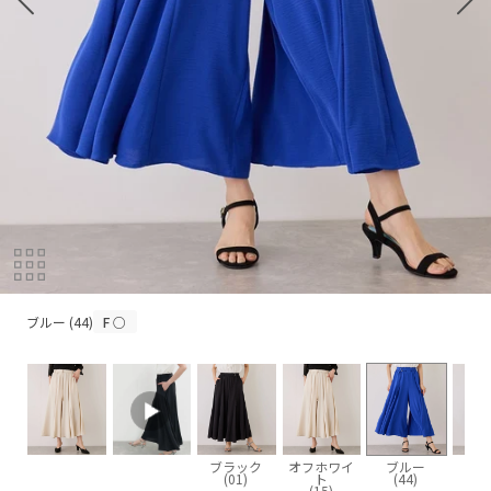
ブルー (44)
ブルー (44)
F
○
ブラック
オフホワイ
ブルー
(01)
ト
(44)
(15)