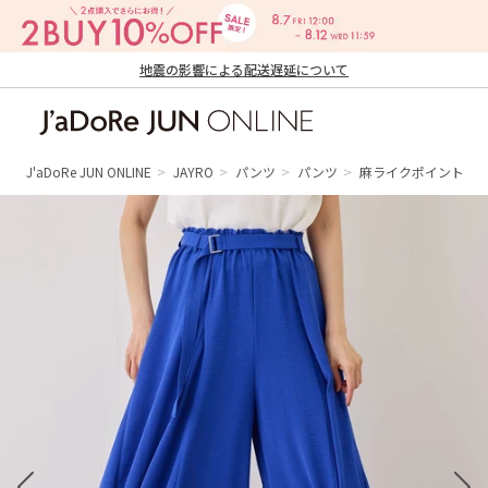
地震の影響による配送遅延について
J'aDoRe JUN ONLINE（ジャドール ジュ
ン オンライン）
J'aDoRe JUN ONLINE
JAYRO
パンツ
パンツ
麻ライクポイントベ